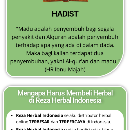
HADIST
"Madu adalah penyembuh bagi segala
penyakit dan Alquran adalah penyembuh
terhadap apa yang ada di dalam dada.
Maka bagi kalian terdapat dua
penyembuhan, yakni Al-qur'an dan madu."
(HR Ibnu Majah)
Mengapa Harus Membeli Herbal
di Reza Herbal Indonesia
Reza Herbal Indonesia
selaku distributor herbal
online
TERBESAR
dan
TERPERCAYA
di Indonesia.
Reza Herbal Indonesia
sudah berdiri sejak tahun