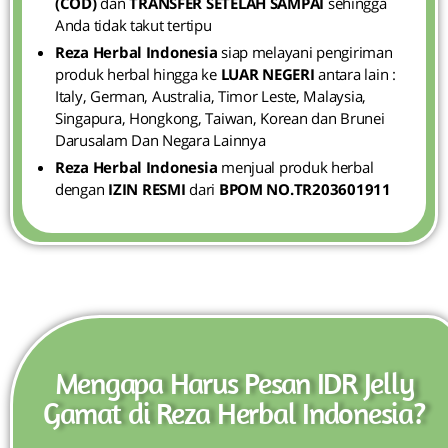
(COD)
dan
TRANSFER SETELAH SAMPAI
sehingga
Anda tidak takut tertipu
Reza Herbal Indonesia
siap melayani pengiriman
produk herbal hingga ke
LUAR NEGERI
antara lain :
Italy, German, Australia, Timor Leste, Malaysia,
Singapura, Hongkong, Taiwan, Korean dan Brunei
Darusalam Dan Negara Lainnya
Reza Herbal Indonesia
menjual produk herbal
dengan
IZIN RESMI
dari
BPOM NO.TR203601911
Mengapa Harus Pesan IDR Jelly
Gamat di Reza Herbal Indonesia?