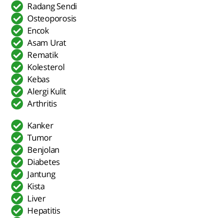
Radang Sendi
Osteoporosis
Encok
Asam Urat
Rematik
Kolesterol
Kebas
Alergi Kulit
Arthritis
Kanker
Tumor
Benjolan
Diabetes
Jantung
Kista
Liver
Hepatitis