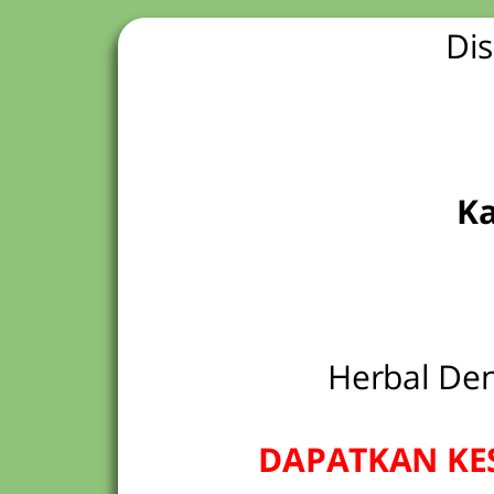
Dis
Ka
Herbal De
DAPATKAN KE