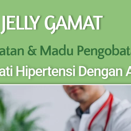
BOTOL SELURUH INDONESIA KLIK PESAN SEKARANG (NON C
 JELLY GAMAT
REKENING KAMI)
atan & Madu Pengobat
ti Hipertensi Dengan 