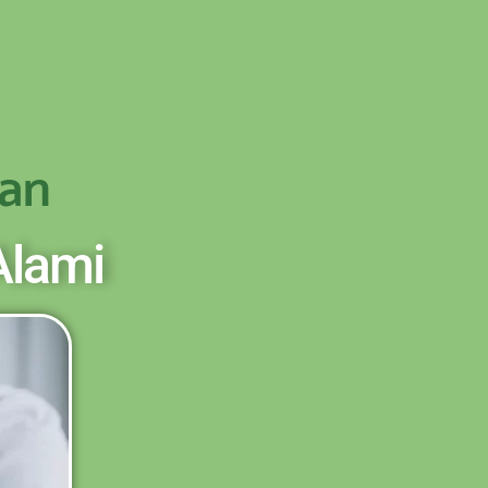
OD - TRANSFER SETELAH SAMPAI KE
PESAN
an
Alami