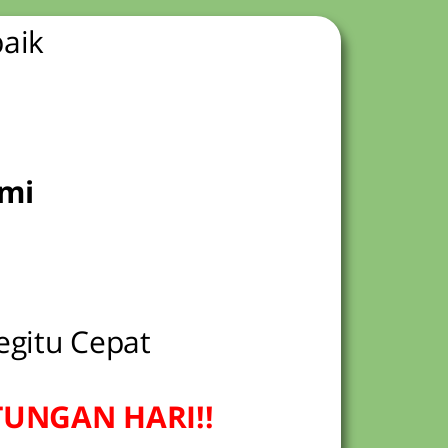
baik
ami
gitu Cepat
UNGAN HARI!!