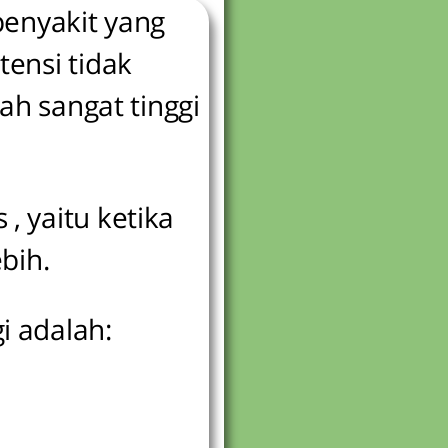
enyakit yang
tensi tidak
ah sangat tinggi
, yaitu ketika
bih.
i adalah: