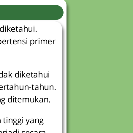
diketahui.
ertensi primer
dak diketahui
ertahun-tahun.
ing ditemukan.
 tinggi yang
erjadi secara