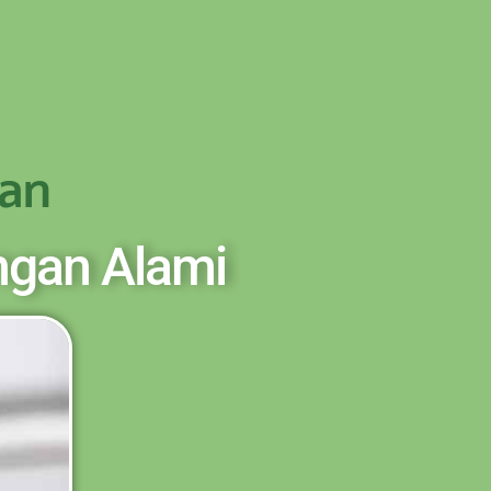
OD - TRANSFER SETELAH SAMPAI KE
PESAN
an
ngan Alami