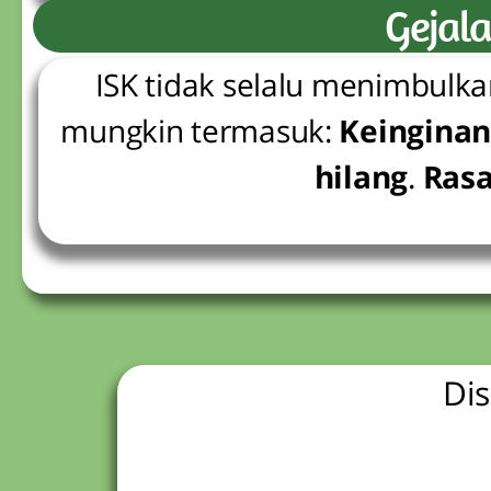
Gejala
ISK tidak selalu menimbulkan 
mungkin termasuk:
Keinginan
hilang
.
Rasa
Dis