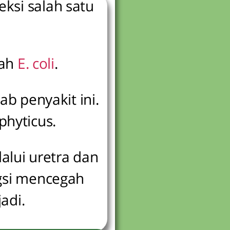
eksi salah satu
lah
E. coli
.
ab penyakit ini.
phyticus.
alui uretra dan
gsi mencegah
jadi.