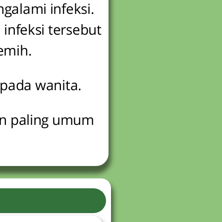
galami infeksi.
 infeksi tersebut
kemih.
i pada wanita.
dan paling umum