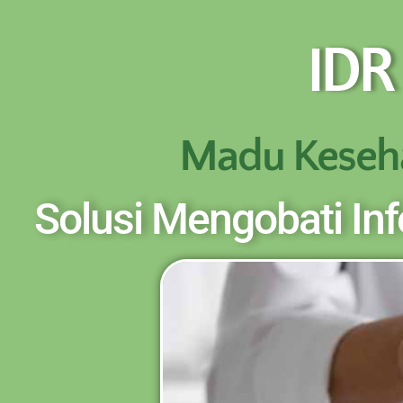
NEW PROMO !! BAYAR SETELAH SAMPAI 1-10 
IDR
Madu Keseh
Solusi Mengobati In