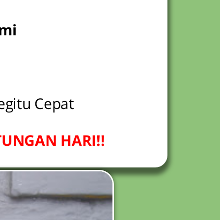
ami
gitu Cepat
UNGAN HARI!!