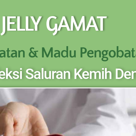
BOTOL SELURUH INDONESIA KLIK PESAN SEKARANG (NON C
 JELLY GAMAT
REKENING KAMI)
atan & Madu Pengobat
feksi Saluran Kemih De