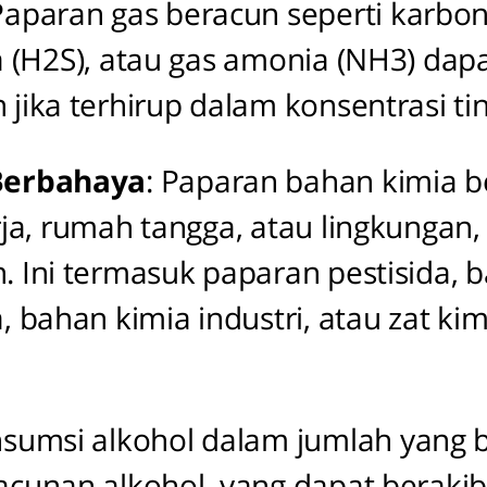
 Paparan gas beracun seperti karb
da (H2S), atau gas amonia (NH3) dap
ika terhirup dalam konsentrasi tin
Berbahaya
: Paparan bahan kimia 
rja, rumah tangga, atau lingkungan,
Ini termasuk paparan pestisida, 
bahan kimia industri, atau zat ki
nsumsi alkohol dalam jumlah yang 
unan alkohol, yang dapat berakibat