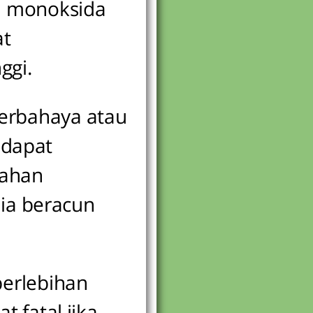
on monoksida
at
ggi.
berbahaya atau
 dapat
bahan
mia beracun
berlebihan
 fatal jika