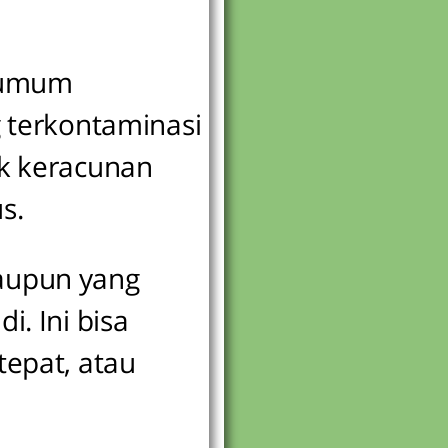
g umum
terkontaminasi
uk keracunan
s.
maupun yang
. Ini bisa
tepat, atau