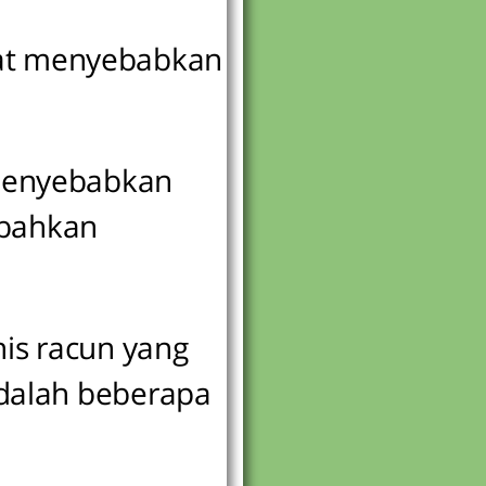
pat menyebabkan
 menyebabkan
 bahkan
is racun yang
adalah beberapa