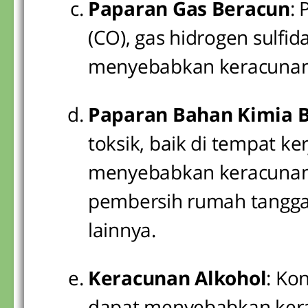
Paparan Gas Beracun
:
(CO), gas hidrogen sulfi
menyebabkan keracunan j
Paparan Bahan Kimia 
toksik, baik di tempat ke
menyebabkan keracunan. 
pembersih rumah tangga, 
lainnya.
Keracunan Alkohol
: Ko
dapat menyebabkan kerac