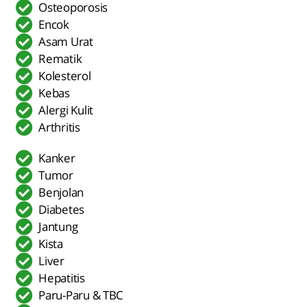
Osteoporosis
Encok
Asam Urat
Rematik
Kolesterol
Kebas
Alergi Kulit
Arthritis
Kanker
Tumor
Benjolan
Diabetes
Jantung
Kista
Liver
Hepatitis
Paru-Paru & TBC