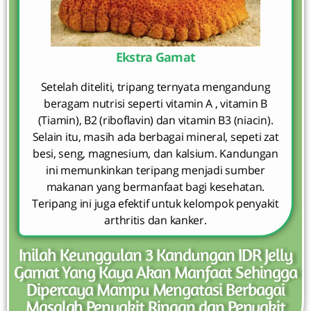
Ekstra Gamat
Setelah diteliti, tripang ternyata mengandung
beragam nutrisi seperti vitamin A , vitamin B
(Tiamin), B2 (riboflavin) dan vitamin B3 (niacin).
Selain itu, masih ada berbagai mineral, sepeti zat
besi, seng, magnesium, dan kalsium. Kandungan
ini memunkinkan teripang menjadi sumber
makanan yang bermanfaat bagi kesehatan.
Teripang ini juga efektif untuk kelompok penyakit
arthritis dan kanker.
Inilah Keunggulan 3 Kandungan IDR Jelly
Gamat Yang Kaya Akan Manfaat Sehingga
Dipercaya Mampu Mengatasi Berbagai
Masalah Penyakit Ringan dan Penyakit