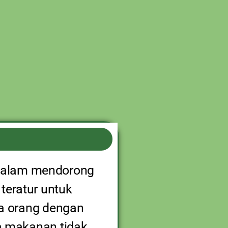
 dalam mendorong
teratur untuk
a orang dengan
ga makanan tidak