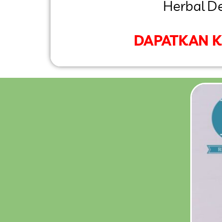
Herbal D
DAPATKAN 