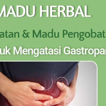
 MADU HERBAL
BOTOL SELURUH INDONESIA KLIK PESAN SEKARANG (NON C
REKENING KAMI)
atan & Madu Pengobat
k Mengatasi Gastropar