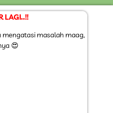
LAGI..!!
isa mengatasi masalah maag,
nya 😍