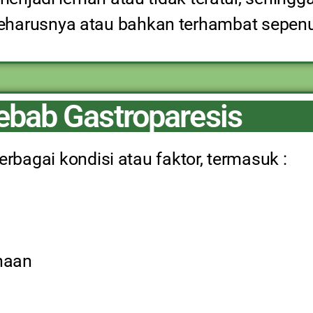
seharusnya atau bahkan terhambat sepen
bab Gastroparesis
rbagai kondisi atau faktor, termasuk :
naan