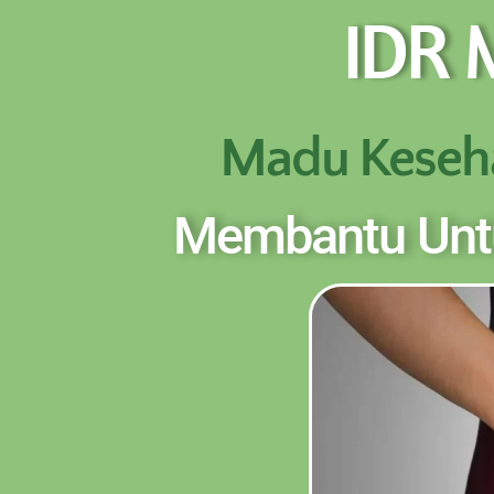
IDR
NEW PROMO !! BAYAR SETELAH SAMPAI 1-10 
Madu Keseh
Membantu Untu