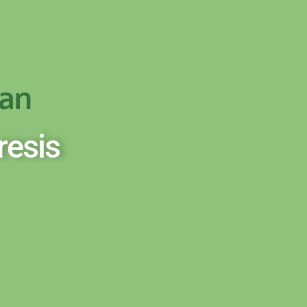
OD - TRANSFER SETELAH SAMPAI KE
PESAN
an
esis