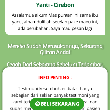
Yanti - Cirebon
Assalamualaikum Mas punten ini sama ibu
yanti, alhamdulillah setelah pake madu ini,
ada perubahan. Saya mau pesan lagi
Mereka Sudah Merasakannya, Sekarang
Giliran Anda!
Cegah Dari Sekarang Sebelum Terlambat.
INFO PENTING :
Testimoni kesembuhan diatas hanya
sebagian dari sekian banyak testimoni yang
kami terima. Testimoni ini adalah real dan
BELI SEKARANG
sudah mendapatkan persetujuan dari pasien