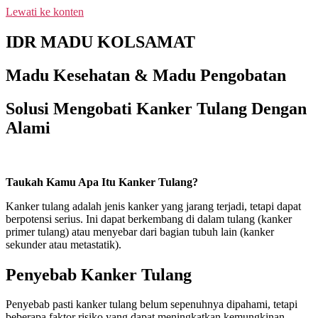
Lewati ke konten
NEW PROMO !! BAYAR SETELAH
SAMPAI 1-10 BOTOL SELURUH
IDR MADU KOLSAMAT
INDONESIA KLIK PESAN SEKARANG
PESAN
(NON COD - TRANSFER SETELAH
SAMPAI KE REKENING KAMI)
Madu Kesehatan & Madu Pengobatan
Solusi Mengobati Kanker Tulang Dengan
Alami
Taukah Kamu Apa Itu Kanker Tulang?
Kanker tulang adalah jenis kanker yang jarang terjadi, tetapi dapat
berpotensi serius. Ini dapat berkembang di dalam tulang (kanker
primer tulang) atau menyebar dari bagian tubuh lain (kanker
sekunder atau metastatik).
Penyebab Kanker Tulang
Penyebab pasti kanker tulang belum sepenuhnya dipahami, tetapi
beberapa faktor risiko yang dapat meningkatkan kemungkinan