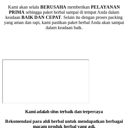
Kami akan selalu
BERUSAHA
memberikan
PELAYANAN
PRIMA
sehingga paket herbal sampai di tempat Anda dalam
keadaan
BAIK DAN CEPAT
. Selain itu dengan proses packing
yang aman dan rapi, kami pastikan paket herbal Anda akan sampai
dalam keadaan baik.
REZA HERBAL INDONESIA
Sudah Terkenal Di Google Indonesia Memiliki Rating 4,9
Kami adalah situs terbaik dan terpercaya
Rekomendasi para ahli herbal untuk mendapatkan berbagai
macam produk herbal yang asli.