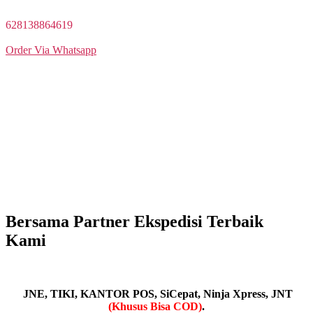
TOMBOL BERIKUT :
628138864619
Order Via Whatsapp
Transfer Bank
BISA COD
Pilih Ekspedisi
Bersama Partner Ekspedisi Terbaik
Kami
JNE, TIKI, KANTOR POS, SiCepat, Ninja Xpress, JNT
(Khusus Bisa COD)
.