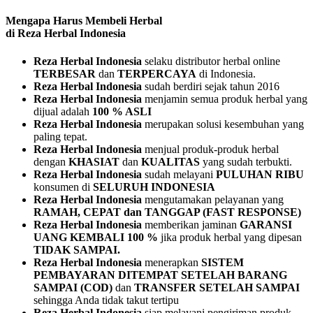
Mengapa Harus Membeli Herbal
di Reza Herbal Indonesia
Reza Herbal Indonesia
selaku distributor herbal online
TERBESAR
dan
TERPERCAYA
di Indonesia.
Reza Herbal Indonesia
sudah berdiri sejak tahun 2016
Reza Herbal Indonesia
menjamin semua produk herbal yang
dijual adalah
100 % ASLI
Reza Herbal Indonesia
merupakan solusi kesembuhan yang
paling tepat.
Reza Herbal Indonesia
menjual produk-produk herbal
dengan
KHASIAT
dan
KUALITAS
yang sudah terbukti.
Reza Herbal Indonesia
sudah melayani
PULUHAN RIBU
konsumen di
SELURUH INDONESIA
Reza Herbal Indonesia
mengutamakan pelayanan yang
RAMAH, CEPAT dan TANGGAP (FAST RESPONSE)
Reza Herbal Indonesia
memberikan jaminan
GARANSI
UANG KEMBALI 100 %
jika produk herbal yang dipesan
TIDAK SAMPAI.
Reza Herbal Indonesia
menerapkan
SISTEM
PEMBAYARAN
DITEMPAT SETELAH BARANG
SAMPAI (COD)
dan
TRANSFER SETELAH SAMPAI
sehingga Anda tidak takut tertipu
Reza Herbal Indonesia
siap melayani pengiriman produk