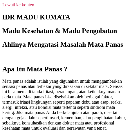
Lewati ke konten
NEW PROMO !! BAYAR SETELAH SAMPAI 1-10 BOTOL
SELURUH INDONESIA KLIK PESAN SEKARANG (NON
IDR MADU KUMATA
COD - TRANSFER SETELAH SAMPAI KE REKENING
KAMI)
Madu Kesehatan & Madu Pengobatan
Ahlinya Mengatasi Masalah Mata Panas
Apa Itu Mata Panas ?
Mata panas adalah istilah yang digunakan untuk menggambarkan
sensasi panas atau terbakar yang dirasakan di sekitar mata. Sensasi
ini bisa menjadi tanda iritasi, peradangan, atau ketidaknyamanan
pada mata. Mata panas bisa disebabkan oleh berbagai faktor,
termasuk iritasi lingkungan seperti paparan debu atau asap, reaksi
alergi, infeksi, atau kondisi mata tertentu seperti sindrom mata
kering. Jika mata panas Anda berkelanjutan atau parah, disertai
dengan gejala lain seperti nyeri, kemerahan, atau penglihatan kabur,
sebaiknya konsultasikan dengan dokter mata atau profesional
kesehatan mata untuk evaluasi dan perawatan yang tepat.