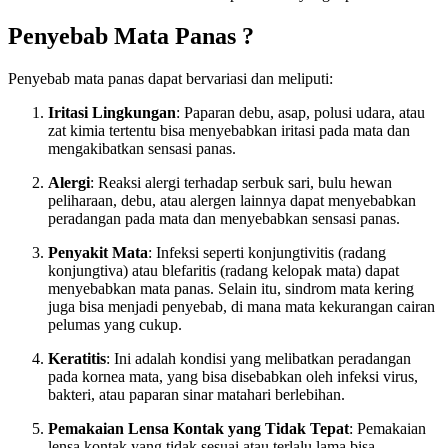
Penyebab Mata Panas ?
Penyebab mata panas dapat bervariasi dan meliputi:
Iritasi Lingkungan
: Paparan debu, asap, polusi udara, atau
zat kimia tertentu bisa menyebabkan iritasi pada mata dan
mengakibatkan sensasi panas.
Alergi
: Reaksi alergi terhadap serbuk sari, bulu hewan
peliharaan, debu, atau alergen lainnya dapat menyebabkan
peradangan pada mata dan menyebabkan sensasi panas.
Penyakit Mata
: Infeksi seperti konjungtivitis (radang
konjungtiva) atau blefaritis (radang kelopak mata) dapat
menyebabkan mata panas. Selain itu, sindrom mata kering
juga bisa menjadi penyebab, di mana mata kekurangan cairan
pelumas yang cukup.
Keratitis
: Ini adalah kondisi yang melibatkan peradangan
pada kornea mata, yang bisa disebabkan oleh infeksi virus,
bakteri, atau paparan sinar matahari berlebihan.
Pemakaian Lensa Kontak yang Tidak Tepat
: Pemakaian
lensa kontak yang tidak sesuai atau terlalu lama bisa