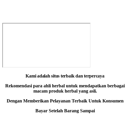
REZA HERBAL INDONESIA
Sudah Terkenal Di Google Indonesia Memiliki Rating 4,9
Kami adalah situs terbaik dan terpercaya
Rekomendasi para ahli herbal untuk mendapatkan berbagai
macam produk herbal yang asli.
Dengan Memberikan Pelayanan Terbaik Untuk Konsumen
Bayar Setelah Barang Sampai
OWNER REZA HERBAL INDONESIA