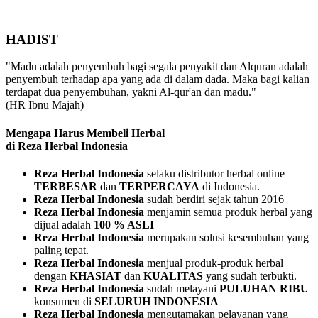
HADIST
"Madu adalah penyembuh bagi segala penyakit dan Alquran adalah
penyembuh terhadap apa yang ada di dalam dada. Maka bagi kalian
terdapat dua penyembuhan, yakni Al-qur'an dan madu."
(HR Ibnu Majah)
Mengapa Harus Membeli Herbal
di Reza Herbal Indonesia
Reza Herbal Indonesia
selaku distributor herbal online
TERBESAR
dan
TERPERCAYA
di Indonesia.
Reza Herbal Indonesia
sudah berdiri sejak tahun 2016
Reza Herbal Indonesia
menjamin semua produk herbal yang
dijual adalah
100 % ASLI
Reza Herbal Indonesia
merupakan solusi kesembuhan yang
paling tepat.
Reza Herbal Indonesia
menjual produk-produk herbal
dengan
KHASIAT
dan
KUALITAS
yang sudah terbukti.
Reza Herbal Indonesia
sudah melayani
PULUHAN RIBU
konsumen di
SELURUH INDONESIA
Reza Herbal Indonesia
mengutamakan pelayanan yang