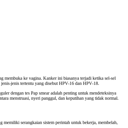
OD - TRANSFER SETELAH SAMPAI KE
PESAN
ng membuka ke vagina. Kanker ini biasanya terjadi ketika sel-sel
 jenis-jenis tertentu yang disebut HPV-16 dan HPV-18.
eguler dengan tes Pap smear adalah penting untuk mendeteksinya
ntara menstruasi, nyeri panggul, dan keputihan yang tidak normal.
g memiliki serangkaian sistem perintah untuk bekerja, membelah,