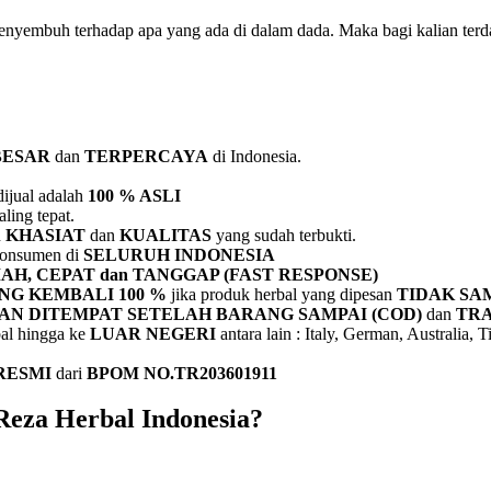
enyembuh terhadap apa yang ada di dalam dada. Maka bagi kalian ter
ESAR
dan
TERPERCAYA
di Indonesia.
ijual adalah
100 % ASLI
ing tepat.
n
KHASIAT
dan
KUALITAS
yang sudah terbukti.
onsumen di
SELURUH INDONESIA
AH, CEPAT dan TANGGAP (FAST RESPONSE)
NG KEMBALI 100 %
jika produk herbal yang dipesan
TIDAK SAM
RAN
DITEMPAT SETELAH BARANG SAMPAI (COD)
dan
TRA
al hingga ke
LUAR NEGERI
antara lain : Italy, German, Australia
 RESMI
dari
BPOM NO.TR203601911
eza Herbal Indonesia?