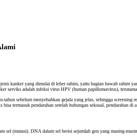
TOL SELURUH INDONESIA KLIK PESAN SEKARANG (NON C
REKENING KAMI)
Alami
 jenis kanker yang dimulai di leher rahim, yaitu bagian bawah rahim ya
r serviks adalah infeksi virus HPV (human papillomavirus), terutama
n-tahun sebelum menyebabkan gejala yang jelas, sehingga screening r
iks bisa termasuk pendarahan setelah hubungan seksual, pendarahan di a
m sel (mutasi). DNA dalam sel berisi sejumlah gen yang masing-masin