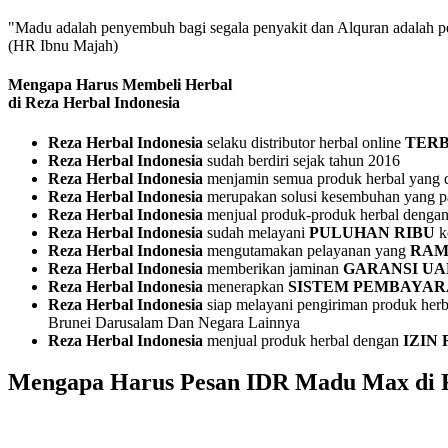
"Madu adalah penyembuh bagi segala penyakit dan Alquran adalah p
(HR Ibnu Majah)
Mengapa Harus Membeli Herbal
di Reza Herbal Indonesia
Reza Herbal Indonesia
selaku distributor herbal online
TERB
Reza Herbal Indonesia
sudah berdiri sejak tahun 2016
Reza Herbal Indonesia
menjamin semua produk herbal yang d
Reza Herbal Indonesia
merupakan solusi kesembuhan yang pal
Reza Herbal Indonesia
menjual produk-produk herbal denga
Reza Herbal Indonesia
sudah melayani
PULUHAN RIBU
k
Reza Herbal Indonesia
mengutamakan pelayanan yang
RAM
Reza Herbal Indonesia
memberikan jaminan
GARANSI UA
Reza Herbal Indonesia
menerapkan
SISTEM PEMBAYA
Reza Herbal Indonesia
siap melayani pengiriman produk herb
Brunei Darusalam Dan Negara Lainnya
Reza Herbal Indonesia
menjual produk herbal dengan
IZIN
Mengapa Harus Pesan IDR Madu Max di R