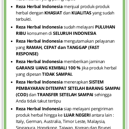
Reza Herbal Indonesia
menjual produk-produk
herbal dengan
KHASIAT
dan
KUALITAS
yang sudah
terbukti.
Reza Herbal Indonesia
sudah melayani
PULUHAN
RIBU
konsumen di
SELURUH INDONESIA
Reza Herbal Indonesia
mengutamakan pelayanan
yang
RAMAH, CEPAT dan TANGGAP (FAST
RESPONSE)
Reza Herbal Indonesia
memberikan jaminan
GARANSI UANG KEMBALI 100 %
jika produk herbal
yang dipesan
TIDAK SAMPAI.
Reza Herbal Indonesia
menerapkan
SISTEM
PEMBAYARAN
DITEMPAT SETELAH BARANG SAMPAI
(COD)
dan
TRANSFER SETELAH SAMPAI
sehingga
Anda tidak takut tertipu
Reza Herbal Indonesia
siap melayani pengiriman
produk herbal hingga ke
LUAR NEGERI
antara lain :
Italy, German, Australia, Timor Leste, Malaysia,
Singapura, Hongkong, Taiwan, Korean dan Brunei