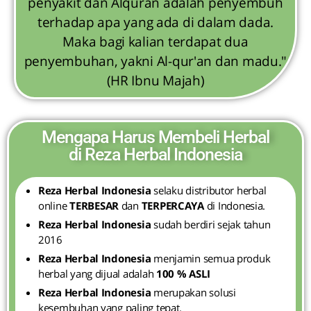
penyakit dan Alquran adalah penyembuh
terhadap apa yang ada di dalam dada.
Maka bagi kalian terdapat dua
penyembuhan, yakni Al-qur'an dan madu."
(HR Ibnu Majah)
Mengapa Harus Membeli Herbal
di Reza Herbal Indonesia
Reza Herbal Indonesia
selaku distributor herbal
online
TERBESAR
dan
TERPERCAYA
di Indonesia.
Reza Herbal Indonesia
sudah berdiri sejak tahun
2016
Reza Herbal Indonesia
menjamin semua produk
herbal yang dijual adalah
100 % ASLI
Reza Herbal Indonesia
merupakan solusi
kesembuhan yang paling tepat.