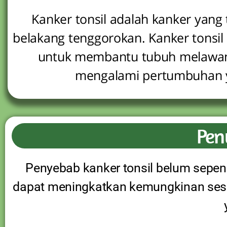
Kanker tonsil adalah kanker yang t
belakang tenggorokan. Kanker tonsil
untuk membantu tubuh melawan inf
mengalami pertumbuhan y
Pen
Penyebab kanker tonsil belum sepenu
dapat meningkatkan kemungkinan sese