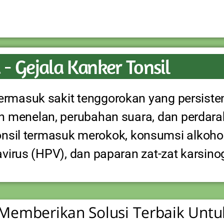
 - Gejala Kanker Tonsil
 termasuk sakit tenggorokan yang persis
itan menelan, perubahan suara, dan perdar
tonsil termasuk merokok, konsumsi alkohol
virus (HPV), dan paparan zat-zat karsino
 Memberikan Solusi Terbaik Unt