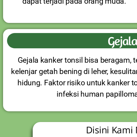
dapat terjadi pada orang muda.
Gejala
Gejala kanker tonsil bisa beragam,
kelenjar getah bening di leher, kesul
hidung. Faktor risiko untuk kanker 
infeksi human papilloma
Disini Kami