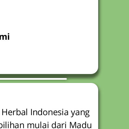
ami
 Herbal Indonesia yang
pilihan mulai dari Madu