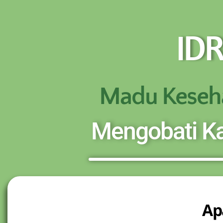
NEW PROMO !! BAYAR SETELAH SAMPAI 1-10 
ID
Madu Keseh
Mengobati Ka
Ap