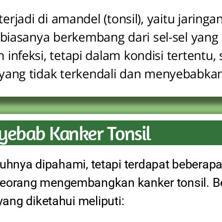
erjadi di amandel (tonsil), yaitu jaringa
 biasanya berkembang dari sel-sel yan
eksi, tetapi dalam kondisi tertentu, se
ang tidak terkendali dan menyebabkan
yebab Kanker Tonsil
hnya dipahami, tetapi terdapat beberapa 
orang mengembangkan kanker tonsil. Beb
yang diketahui meliputi: