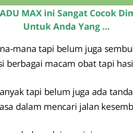
ADU MAX ini Sangat Cocok D
Untuk Anda Yang …
na-mana tapi belum juga sembu
berbagai macam obat tapi hasi
banyak tapi belum juga ada tan
asa dalam mencari jalan kesemb