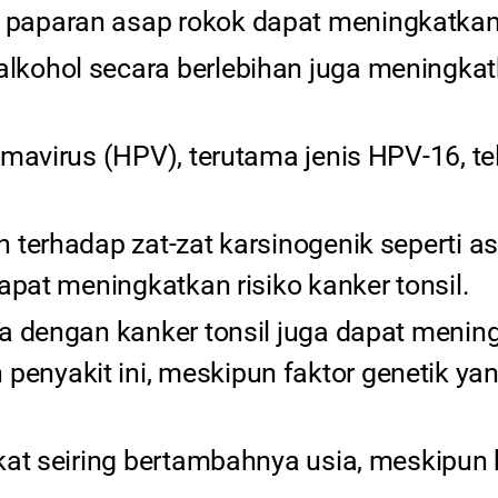
paparan asap rokok dapat meningkatkan r
lkohol secara berlebihan juga meningkatk
omavirus (HPV), terutama jenis HPV-16, te
n terhadap zat-zat karsinogenik seperti as
apat meningkatkan risiko kanker tonsil.
ga dengan kanker tonsil juga dapat mening
nyakit ini, meskipun faktor genetik yan
gkat seiring bertambahnya usia, meskipun 