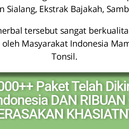
n Sialang, Ekstrak Bajakah, Sambi
bal tersebut sangat berkualita
a oleh Masyarakat Indonesia Ma
Tonsil.
.000++ Paket Telah Diki
 Indonesia DAN RIBU
ERASAKAN KHASIATN