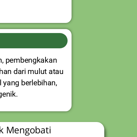
ten, pembengkakan
ahan dari mulut atau
 yang berlebihan,
genik.
uk Mengobati