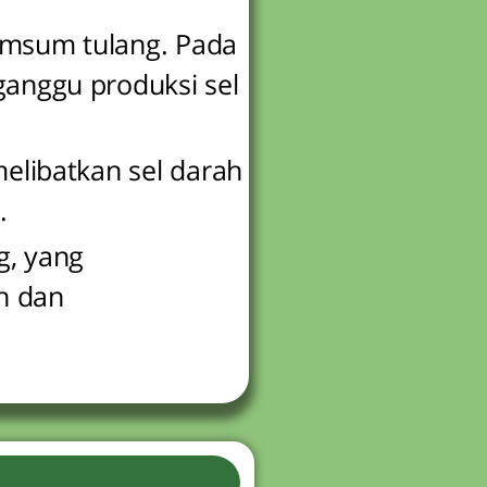
sumsum tulang. Pada
ganggu produksi sel
melibatkan sel darah
.
g, yang
h dan