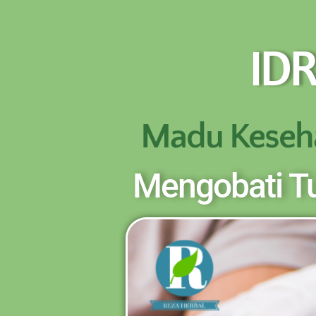
NEW PROMO !! BAYAR SETELAH SAMPAI 1-10 
ID
Madu Keseh
Mengobati T