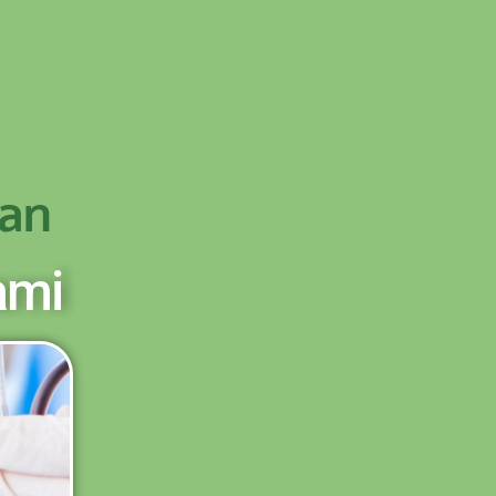
OD - TRANSFER SETELAH SAMPAI KE
PESAN
an
ami