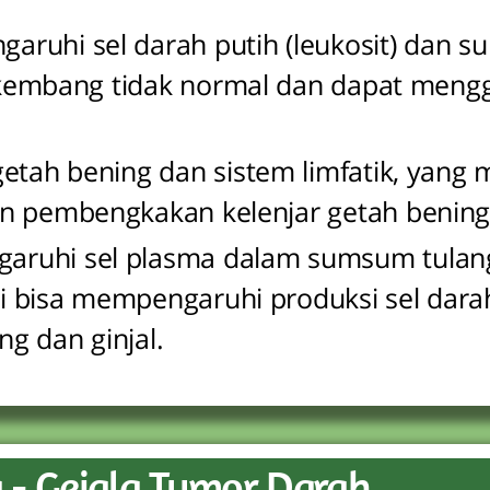
aruhi sel darah putih (leukosit) dan 
erkembang tidak normal dan dapat meng
getah bening dan sistem limfatik, yang 
n pembengkakan kelenjar getah bening
aruhi sel plasma dalam sumsum tulan
ni bisa mempengaruhi produksi sel dara
g dan ginjal.
a - Gejala Tumor Darah