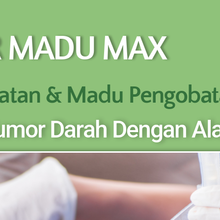
BOTOL SELURUH INDONESIA KLIK PESAN SEKARANG (NON C
REKENING KAMI)
R MADU MAX
atan & Madu Pengobat
umor Darah Dengan Al