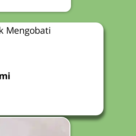
uk Mengobati
ami