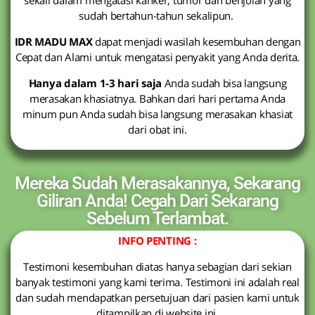
sekali dalam mengatasi kanker, tumor dan benjolan yang
sudah bertahun-tahun sekalipun.
IDR MADU MAX
dapat menjadi wasilah kesembuhan dengan
Cepat dan Alami untuk mengatasi penyakit yang Anda derita.
Hanya dalam 1-3 hari saja
Anda sudah bisa langsung
merasakan khasiatnya. Bahkan dari hari pertama Anda
minum pun Anda sudah bisa langsung merasakan khasiat
dari obat ini.
Mereka Sudah Merasakannya, Sekarang
Giliran Anda! Cegah Dari Sekarang
Sebelum Terlambat.
INFO PENTING :
Testimoni kesembuhan diatas hanya sebagian dari sekian
banyak testimoni yang kami terima. Testimoni ini adalah real
dan sudah mendapatkan persetujuan dari pasien kami untuk
ditampilkan di website ini.