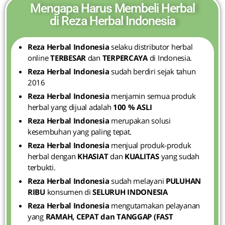
Mengapa Harus Membeli Herbal
di Reza Herbal Indonesia
Reza Herbal Indonesia
selaku distributor herbal
online
TERBESAR
dan
TERPERCAYA
di Indonesia.
Reza Herbal Indonesia
sudah berdiri sejak tahun
2016
Reza Herbal Indonesia
menjamin semua produk
herbal yang dijual adalah
100 % ASLI
Reza Herbal Indonesia
merupakan solusi
kesembuhan yang paling tepat.
Reza Herbal Indonesia
menjual produk-produk
herbal dengan
KHASIAT
dan
KUALITAS
yang sudah
terbukti.
Reza Herbal Indonesia
sudah melayani
PULUHAN
RIBU
konsumen di
SELURUH INDONESIA
Reza Herbal Indonesia
mengutamakan pelayanan
yang
RAMAH, CEPAT dan TANGGAP (FAST