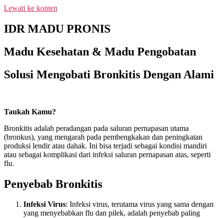
Lewati ke konten
NEW PROMO !! BAYAR SETELAH
SAMPAI 1-10 BOTOL SELURUH
IDR MADU PRONIS
INDONESIA KLIK PESAN SEKARANG
PESAN
(NON COD - TRANSFER SETELAH
SAMPAI KE REKENING KAMI)
Madu Kesehatan & Madu Pengobatan
Solusi Mengobati Bronkitis Dengan Alami
Taukah Kamu?
Bronkitis adalah peradangan pada saluran pernapasan utama
(bronkus), yang mengarah pada pembengkakan dan peningkatan
produksi lendir atau dahak. Ini bisa terjadi sebagai kondisi mandiri
atau sebagai komplikasi dari infeksi saluran pernapasan atas, seperti
flu.
Penyebab Bronkitis
Infeksi Virus
: Infeksi virus, terutama virus yang sama dengan
yang menyebabkan flu dan pilek, adalah penyebab paling