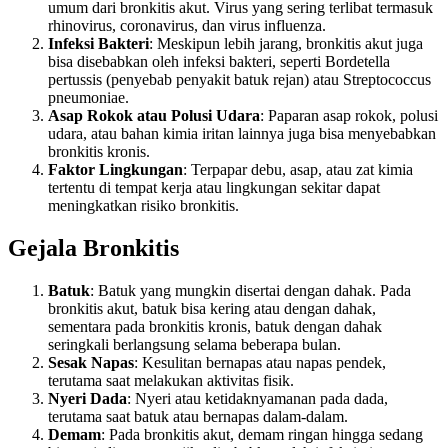
umum dari bronkitis akut. Virus yang sering terlibat termasuk
rhinovirus, coronavirus, dan virus influenza.
Infeksi Bakteri
: Meskipun lebih jarang, bronkitis akut juga
bisa disebabkan oleh infeksi bakteri, seperti Bordetella
pertussis (penyebab penyakit batuk rejan) atau Streptococcus
pneumoniae.
Asap Rokok atau Polusi Udara
: Paparan asap rokok, polusi
udara, atau bahan kimia iritan lainnya juga bisa menyebabkan
bronkitis kronis.
Faktor Lingkungan
: Terpapar debu, asap, atau zat kimia
tertentu di tempat kerja atau lingkungan sekitar dapat
meningkatkan risiko bronkitis.
Gejala Bronkitis
Batuk
: Batuk yang mungkin disertai dengan dahak. Pada
bronkitis akut, batuk bisa kering atau dengan dahak,
sementara pada bronkitis kronis, batuk dengan dahak
seringkali berlangsung selama beberapa bulan.
Sesak Napas
: Kesulitan bernapas atau napas pendek,
terutama saat melakukan aktivitas fisik.
Nyeri Dada
: Nyeri atau ketidaknyamanan pada dada,
terutama saat batuk atau bernapas dalam-dalam.
Demam
: Pada bronkitis akut, demam ringan hingga sedang