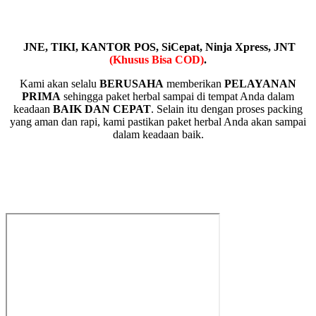
JNE, TIKI, KANTOR POS, SiCepat, Ninja Xpress, JNT
(Khusus Bisa COD)
.
Kami akan selalu
BERUSAHA
memberikan
PELAYANAN
PRIMA
sehingga paket herbal sampai di tempat Anda dalam
keadaan
BAIK DAN CEPAT
. Selain itu dengan proses packing
yang aman dan rapi, kami pastikan paket herbal Anda akan sampai
dalam keadaan baik.
REZA HERBAL INDONESIA
Sudah Terkenal Di Google Indonesia Memiliki Rating 4,9