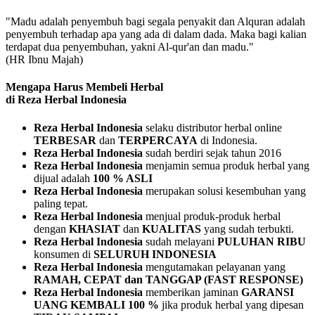
"Madu adalah penyembuh bagi segala penyakit dan Alquran adalah
penyembuh terhadap apa yang ada di dalam dada. Maka bagi kalian
terdapat dua penyembuhan, yakni Al-qur'an dan madu."
(HR Ibnu Majah)
Mengapa Harus Membeli Herbal
di Reza Herbal Indonesia
Reza Herbal Indonesia
selaku distributor herbal online
TERBESAR
dan
TERPERCAYA
di Indonesia.
Reza Herbal Indonesia
sudah berdiri sejak tahun 2016
Reza Herbal Indonesia
menjamin semua produk herbal yang
dijual adalah
100 % ASLI
Reza Herbal Indonesia
merupakan solusi kesembuhan yang
paling tepat.
Reza Herbal Indonesia
menjual produk-produk herbal
dengan
KHASIAT
dan
KUALITAS
yang sudah terbukti.
Reza Herbal Indonesia
sudah melayani
PULUHAN RIBU
konsumen di
SELURUH INDONESIA
Reza Herbal Indonesia
mengutamakan pelayanan yang
RAMAH, CEPAT dan TANGGAP (FAST RESPONSE)
Reza Herbal Indonesia
memberikan jaminan
GARANSI
UANG KEMBALI 100 %
jika produk herbal yang dipesan