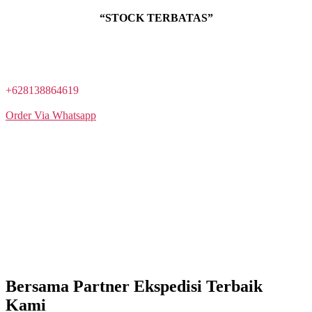
“STOCK TERBATAS”
SILAHKAN ANDA BISA LANGSUNG PESAN DENGAN
MENGHUBUNGI COSTUMER SERVICE KAMI MELALUI
TOMBOL BERIKUT :
+628138864619
Order Via Whatsapp
Transfer Bank
BISA COD
Pilih Ekspedisi
Bersama Partner Ekspedisi Terbaik
Kami