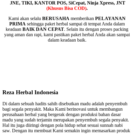
JNE, TIKI, KANTOR POS, SiCepat, Ninja Xpress, JNT
(Khusus Bisa COD)
.
Kami akan selalu
BERUSAHA
memberikan
PELAYANAN
PRIMA
sehingga paket herbal sampai di tempat Anda dalam
keadaan
BAIK DAN CEPAT
. Selain itu dengan proses packing
yang aman dan rapi, kami pastikan paket herbal Anda akan sampai
dalam keadaan baik.
OWNER REZA HERBAL INDONESIA
( Reza Fauzy Aditya )
Reza Herbal Indonesia
Di dalam sebuah hadits sahih disebutkan madu adalah penyembuh
bagi segala penyakit. Maka Kami berinovasi untuk membangun
perusahaan herbal yang bergerak dengan produksi bahan dasar
madu yang sudah terjamin merupakan penyembuh segala penyakit.
Hal itu juga diiringi dengan pola hidup sehat sesuai sunnah nabi
saw. Dengan itu membuat Kami semakin ingin memasarkan produk