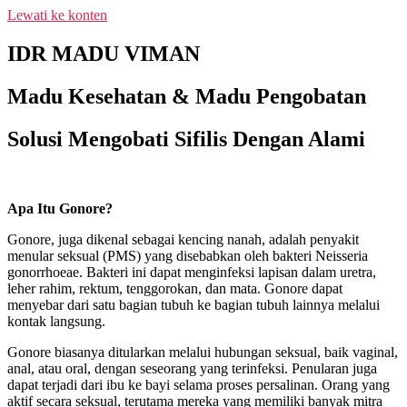
Lewati ke konten
NEW PROMO !! BAYAR SETELAH SAMPAI 1-10
BOTOL SELURUH INDONESIA KLIK PESAN
IDR MADU VIMAN
SEKARANG (NON COD - TRANSFER SETELAH
SAMPAI KE REKENING KAMI)
Madu Kesehatan & Madu Pengobatan
Solusi Mengobati Sifilis Dengan Alami
Apa Itu Gonore?
Gonore, juga dikenal sebagai kencing nanah, adalah penyakit
menular seksual (PMS) yang disebabkan oleh bakteri Neisseria
gonorrhoeae. Bakteri ini dapat menginfeksi lapisan dalam uretra,
leher rahim, rektum, tenggorokan, dan mata. Gonore dapat
menyebar dari satu bagian tubuh ke bagian tubuh lainnya melalui
kontak langsung.
Gonore biasanya ditularkan melalui hubungan seksual, baik vaginal,
anal, atau oral, dengan seseorang yang terinfeksi. Penularan juga
dapat terjadi dari ibu ke bayi selama proses persalinan. Orang yang
aktif secara seksual, terutama mereka yang memiliki banyak mitra