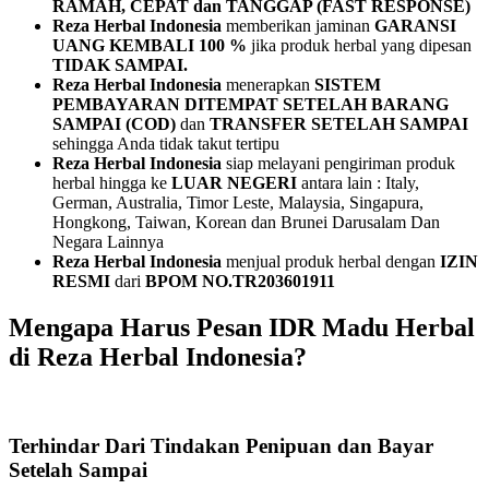
RAMAH, CEPAT dan TANGGAP (FAST RESPONSE)
Reza Herbal Indonesia
memberikan jaminan
GARANSI
UANG KEMBALI 100 %
jika produk herbal yang dipesan
TIDAK SAMPAI.
Reza Herbal Indonesia
menerapkan
SISTEM
PEMBAYARAN
DITEMPAT SETELAH BARANG
SAMPAI (COD)
dan
TRANSFER SETELAH SAMPAI
sehingga Anda tidak takut tertipu
Reza Herbal Indonesia
siap melayani pengiriman produk
herbal hingga ke
LUAR NEGERI
antara lain : Italy,
German, Australia, Timor Leste, Malaysia, Singapura,
Hongkong, Taiwan, Korean dan Brunei Darusalam Dan
Negara Lainnya
Reza Herbal Indonesia
menjual produk herbal dengan
IZIN
RESMI
dari
BPOM NO.TR203601911
Mengapa Harus Pesan IDR Madu Herbal
di Reza Herbal Indonesia?
Terhindar Dari Tindakan Penipuan dan Bayar
Setelah Sampai