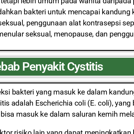
a, tetapi lebih umum pada wanita daripada 
ahkan bakteri untuk mencapai kandung ke
 seksual, penggunaan alat kontrasepsi sep
menular seksual, menopause, dan penggun
bab Penyakit Cystitis
feksi bakteri yang masuk ke dalam kandun
 adalah Escherichia coli (E. coli), yang
bisa masuk ke dalam saluran kemih melal
faktor risiko lain yang dapat meningkatk