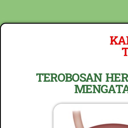
NEW PROMO !! BAYAR SETELAH SAMPAI 1-10 
KAB
T
TEROBOSAN HER
MENGATA