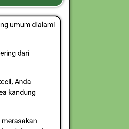
 yang umum dialami
ering dari
kecil, Anda
rea kandung
n merasakan