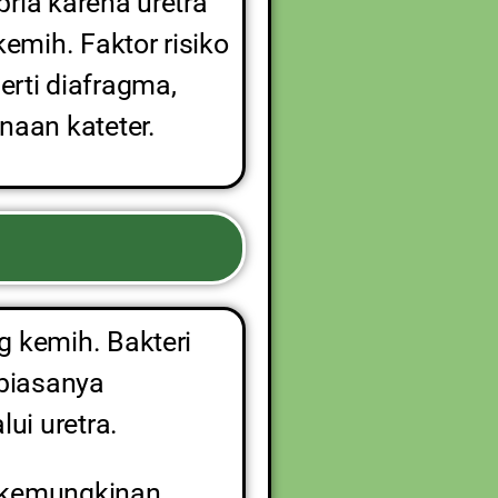
pria karena uretra
mih. Faktor risiko
erti diafragma,
aan kateter.
g kemih. Bakteri
 biasanya
ui uretra.
an kemungkinan