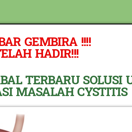
BOTOL SELURUH INDONESIA KLIK PESAN SEKARANG (NON C
REKENING KAMI)
AR GEMBIRA !!!!
ELAH HADIR!!!
BAL TERBARU SOLUSI 
SI MASALAH CYSTITIS