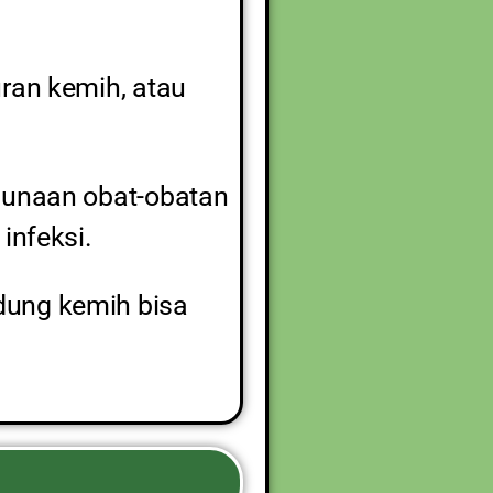
uran kemih, atau
ggunaan obat-obatan
infeksi.
dung kemih bisa