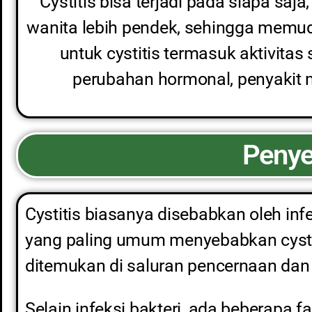
Cystitis bisa terjadi pada siapa saj
wanita lebih pendek, sehingga memud
untuk cystitis termasuk aktivitas
perubahan hormonal, penyakit 
Penye
Cystitis biasanya disebabkan oleh in
yang paling umum menyebabkan cystitis
ditemukan di saluran pencernaan dan 
Selain infeksi bakteri, ada beberapa 