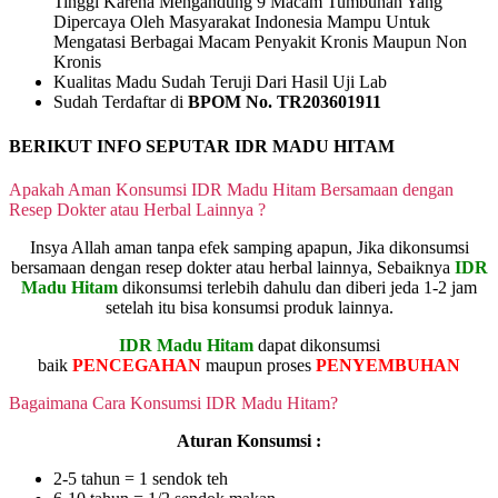
Tinggi Karena Mengandung 9 Macam Tumbuhan Yang
Dipercaya Oleh Masyarakat Indonesia Mampu Untuk
Mengatasi Berbagai Macam Penyakit Kronis Maupun Non
Kronis
Kualitas Madu Sudah Teruji Dari Hasil Uji Lab
Sudah Terdaftar di
BPOM No. TR203601911
BERIKUT INFO SEPUTAR IDR MADU HITAM
Apakah Aman Konsumsi IDR Madu Hitam Bersamaan dengan
Resep Dokter atau Herbal Lainnya ?
Insya Allah aman tanpa efek samping apapun, Jika dikonsumsi
bersamaan dengan resep dokter atau herbal lainnya, Sebaiknya
IDR
Madu Hitam
dikonsumsi terlebih dahulu dan diberi jeda 1-2 jam
setelah itu bisa konsumsi produk lainnya.
IDR Madu Hitam
dapat dikonsumsi
baik
PENCEGAHAN
maupun proses
PENYEMBUHAN
Bagaimana Cara Konsumsi IDR Madu Hitam?
Aturan Konsumsi :
2-5 tahun = 1 sendok teh