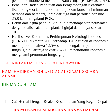
penduduk Indonesia menderita Batu Ginjal (Riskesdas, 2013).
Penelitian Badan Penelitian dan Pengembangan Kesehatan
(Balitbangkes) tahun 2004 menunjukkan konsumsi minuman
bersoda dan berenergi lebih dari tiga kali perbulan berisiko
25,8 kali mengalami PGK.
Lebih dari 2 juta penduduk di dunia mendapatkan perawatan
dengan dialisis atau transplantasi ginjal dan hanya sekitar
10%.
Hasil survei Komunitas Perhimpunan Nefrologi Indonesia
(PERNEFRI) tahun 2005 terhadap 9.412 subjek di Indonesia
menunjukkan bahwa 12.5% sudah mengalami penurunan
fungsi ginjal, artinya sekitar 25-30 juta penduduk Indonesia
mengalami penurunan fungsi ginjal.
TAPI KINI ANDA TIDAK USAH KHAWATIR
KAMI HADIRKAN SOLUSI GAGAL GINJAL SECARA
ALAMI
IDR MADU HITAM
Ini Dia! Herbal Dengan Reaksi Kesembuhan Yang Begitu Cepat
DAPATKAN KESEMBUHAN HANYA DALAM