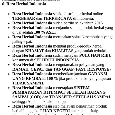
di Reza Herbal Indonesia
Reza Herbal Indonesia
selaku distributor herbal online
TERBESAR
dan
TERPERCAYA
di Indonesia.
Reza Herbal Indonesia
sudah berdiri sejak tahun 2016
Reza Herbal Indonesia
menjamin semua produk herbal yang
dijual adalah
100 % ASLI
Reza Herbal Indonesia
merupakan solusi kesembuhan yang
paling tepat.
Reza Herbal Indonesia
menjual produk-produk herbal
dengan
KHASIAT
dan
KUALITAS
yang sudah terbukti.
Reza Herbal Indonesia
sudah melayani
PULUHAN RIBU
konsumen di
SELURUH INDONESIA
Reza Herbal Indonesia
mengutamakan pelayanan yang
RAMAH, CEPAT dan TANGGAP (FAST RESPONSE)
Reza Herbal Indonesia
memberikan jaminan
GARANSI
UANG KEMBALI 100 %
jika produk herbal yang dipesan
TIDAK SAMPAI.
Reza Herbal Indonesia
menerapkan
SISTEM
PEMBAYARAN
DITEMPAT SETELAH BARANG
SAMPAI (COD)
dan
TRANSFER SETELAH SAMPAI
sehingga Anda tidak takut tertipu
Reza Herbal Indonesia
siap melayani pengiriman produk
herbal hingga ke
LUAR NEGERI
antara lain : Italy,