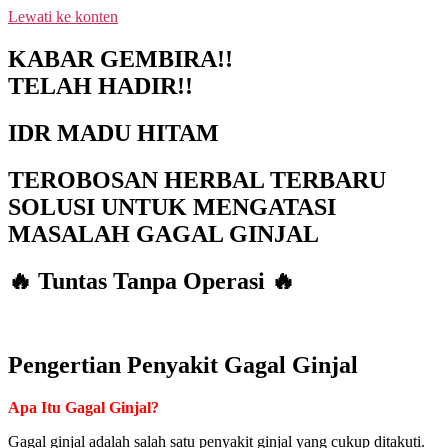
Lewati ke konten
NEW PROMO !! BAYAR SETELAH
SAMPAI 1-10 BOTOL SELURUH
KABAR GEMBIRA!!
INDONESIA KLIK PESAN SEKARANG
PESAN
TELAH HADIR!!
(NON COD - TRANSFER SETELAH
SAMPAI KE REKENING KAMI)
IDR MADU HITAM
TEROBOSAN HERBAL TERBARU
SOLUSI UNTUK MENGATASI
MASALAH GAGAL GINJAL
🔥 Tuntas Tanpa Operasi 🔥
Pengertian Penyakit Gagal Ginjal
Apa Itu Gagal Ginjal?
Gagal ginjal adalah salah satu penyakit ginjal yang cukup ditakuti.