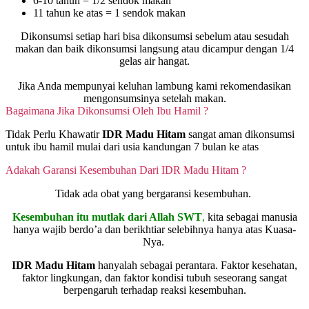
6-10 tahun = 1/2 sendok makan
11 tahun ke atas = 1 sendok makan
Dikonsumsi setiap hari bisa dikonsumsi sebelum atau sesudah
makan dan baik dikonsumsi langsung atau dicampur dengan 1/4
gelas air hangat.
Jika Anda mempunyai keluhan lambung kami rekomendasikan
mengonsumsinya setelah makan.
Bagaimana Jika Dikonsumsi Oleh Ibu Hamil ?
Tidak Perlu Khawatir
IDR Madu Hitam
sangat aman dikonsumsi
untuk ibu hamil mulai dari usia kandungan 7 bulan ke atas
Adakah Garansi Kesembuhan Dari IDR Madu Hitam ?
Tidak ada obat yang bergaransi kesembuhan.
Kesembuhan itu mutlak dari Allah SWT
,
kita sebagai manusia
hanya wajib berdo’a dan berikhtiar selebihnya hanya atas Kuasa-
Nya.
IDR Madu Hitam
hanyalah sebagai perantara. Faktor kesehatan,
faktor lingkungan, dan faktor kondisi tubuh seseorang sangat
berpengaruh terhadap reaksi kesembuhan.