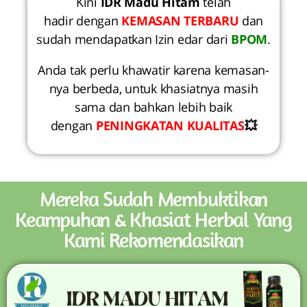
Kini
IDR Madu Hitam
telah
hadir dengan
KEMASAN TERBARU
dan
sudah mendapatkan Izin edar dari
BPOM
.
Anda tak perlu khawatir karena kemasan-
nya berbeda, untuk khasiatnya masih
sama dan bahkan lebih baik
dengan
PENINGKATAN KUALITAS
💥
Mereka Sudah Membuktikan
Keampuhan & Khasiat Herbal Yang
Kami Rekomendasikan