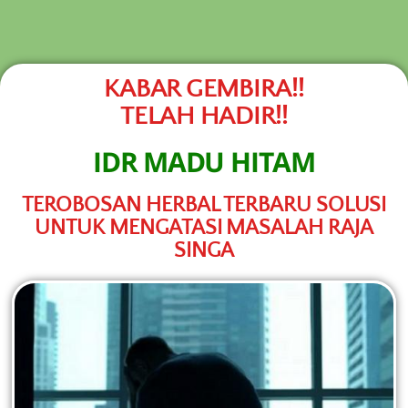
NEW PROMO !! BAYAR SETELAH SAMPAI 1-
10 BOTOL SELURUH INDONESIA KLIK
PESAN
PESAN SEKARANG (NON COD - TRANSFER
SETELAH SAMPAI KE REKENING KAMI)
KABAR GEMBIRA!!
TELAH HADIR!!
IDR MADU HITAM
TEROBOSAN HERBAL TERBARU SOLUSI
UNTUK MENGATASI MASALAH RAJA
SINGA