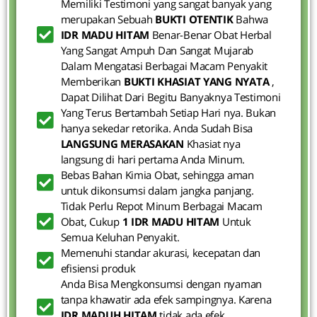
Memiliki Testimoni yang sangat banyak yang
merupakan Sebuah
BUKTI OTENTIK
Bahwa
IDR MADU HITAM
Benar-Benar Obat Herbal
Yang Sangat Ampuh Dan Sangat Mujarab
Dalam Mengatasi Berbagai Macam Penyakit
Memberikan
BUKTI KHASIAT YANG NYATA
,
Dapat Dilihat Dari Begitu Banyaknya Testimoni
Yang Terus Bertambah Setiap Hari nya. Bukan
hanya sekedar retorika. Anda Sudah Bisa
LANGSUNG MERASAKAN
Khasiat nya
langsung di hari pertama Anda Minum.
Bebas Bahan Kimia Obat, sehingga aman
untuk dikonsumsi dalam jangka panjang.
Tidak Perlu Repot Minum Berbagai Macam
Obat, Cukup
1 IDR MADU HITAM
Untuk
Semua Keluhan Penyakit.
Memenuhi standar akurasi, kecepatan dan
efisiensi produk
Anda Bisa Mengkonsumsi dengan nyaman
tanpa khawatir ada efek sampingnya. Karena
IDR MADUH HITAM
tidak ada efek