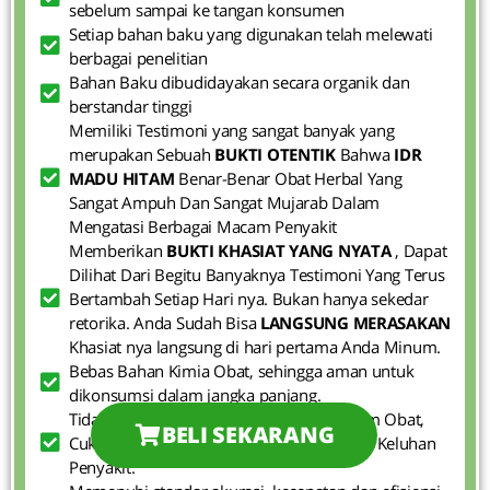
sebelum sampai ke tangan konsumen
Setiap bahan baku yang digunakan telah melewati
berbagai penelitian
Bahan Baku dibudidayakan secara organik dan
berstandar tinggi
Memiliki Testimoni yang sangat banyak yang
merupakan Sebuah
BUKTI OTENTIK
Bahwa
IDR
MADU HITAM
Benar-Benar Obat Herbal Yang
Sangat Ampuh Dan Sangat Mujarab Dalam
Mengatasi Berbagai Macam Penyakit
Memberikan
BUKTI KHASIAT YANG NYATA
, Dapat
Dilihat Dari Begitu Banyaknya Testimoni Yang Terus
Bertambah Setiap Hari nya. Bukan hanya sekedar
retorika. Anda Sudah Bisa
LANGSUNG MERASAKAN
Khasiat nya langsung di hari pertama Anda Minum.
Bebas Bahan Kimia Obat, sehingga aman untuk
dikonsumsi dalam jangka panjang.
Tidak Perlu Repot Minum Berbagai Macam Obat,
BELI SEKARANG
Cukup
1 IDR MADU HITAM
Untuk Semua Keluhan
Penyakit.