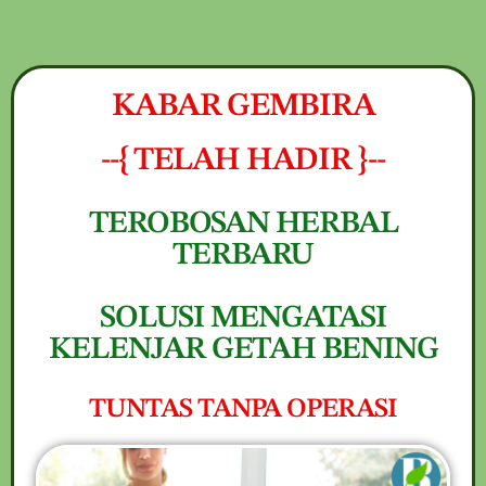
NEW PROMO !! BAYAR SETELAH SAMPAI
1-10 BOTOL SELURUH INDONESIA KLIK
PESAN SEKARANG (NON COD -
PESAN
TRANSFER SETELAH SAMPAI KE
KABAR GEMBIRA
REKENING KAMI)
--{ TELAH HADIR }--
TEROBOSAN HERBAL
TERBARU
SOLUSI MENGATASI
KELENJAR GETAH BENING
TUNTAS TANPA OPERASI