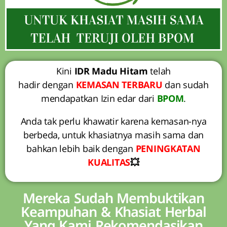
Kini
IDR Madu Hitam
telah
hadir dengan
KEMASAN TERBARU
dan sudah
mendapatkan Izin edar dari
BPOM
.
Anda tak perlu khawatir karena kemasan-nya
berbeda, untuk khasiatnya masih sama dan
bahkan lebih baik dengan
PENINGKATAN
KUALITAS
💥
Mereka Sudah Membuktikan
Keampuhan & Khasiat Herbal
Yang Kami Rekomendasikan