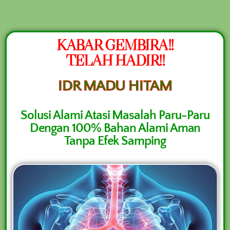
NEW PROMO !! BAYAR SETELAH SAMPAI
1-10 BOTOL SELURUH INDONESIA KLIK
PESAN SEKARANG (NON COD -
PESAN
KABAR GEMBIRA!!
TRANSFER SETELAH SAMPAI KE
REKENING KAMI)
TELAH HADIR!!
IDR MADU HITAM
Solusi Alami Atasi Masalah Paru-Paru
Dengan 100% Bahan Alami Aman
Tanpa Efek Samping