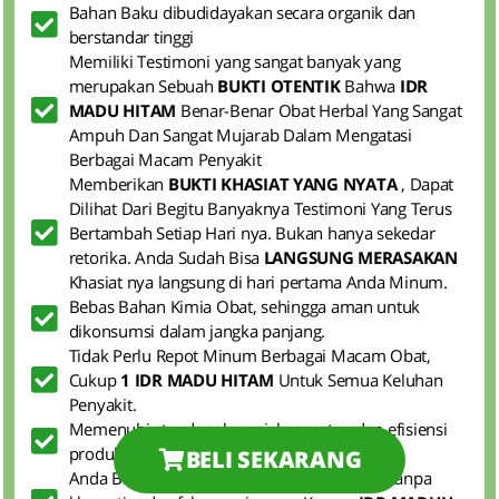
Bahan Baku dibudidayakan secara organik dan
berstandar tinggi
Memiliki Testimoni yang sangat banyak yang
merupakan Sebuah
BUKTI OTENTIK
Bahwa
IDR
MADU HITAM
Benar-Benar Obat Herbal Yang Sangat
Ampuh Dan Sangat Mujarab Dalam Mengatasi
Berbagai Macam Penyakit
Memberikan
BUKTI KHASIAT YANG NYATA
, Dapat
Dilihat Dari Begitu Banyaknya Testimoni Yang Terus
Bertambah Setiap Hari nya. Bukan hanya sekedar
retorika. Anda Sudah Bisa
LANGSUNG MERASAKAN
Khasiat nya langsung di hari pertama Anda Minum.
Bebas Bahan Kimia Obat, sehingga aman untuk
dikonsumsi dalam jangka panjang.
Tidak Perlu Repot Minum Berbagai Macam Obat,
Cukup
1 IDR MADU HITAM
Untuk Semua Keluhan
Penyakit.
Memenuhi standar akurasi, kecepatan dan efisiensi
produk
BELI SEKARANG
Anda Bisa Mengkonsumsi dengan nyaman tanpa