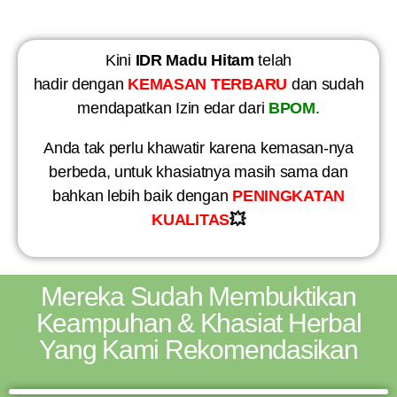
Kini
IDR Madu Hitam
telah
hadir dengan
KEMASAN TERBARU
dan sudah
mendapatkan Izin edar dari
BPOM
.
Anda tak perlu khawatir karena kemasan-nya
berbeda, untuk khasiatnya masih sama dan
bahkan lebih baik dengan
PENINGKATAN
KUALITAS
💥
Mereka Sudah Membuktikan
Keampuhan & Khasiat Herbal
Yang Kami Rekomendasikan