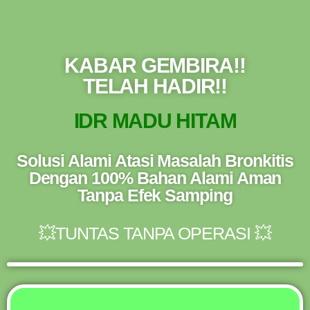
NEW PROMO !! BAYAR SETELAH SAMPAI 1-
10 BOTOL SELURUH INDONESIA KLIK
PESAN
PESAN SEKARANG (NON COD - TRANSFER
SETELAH SAMPAI KE REKENING KAMI)
KABAR GEMBIRA!!
TELAH HADIR!!
IDR MADU HITAM
Solusi Alami Atasi Masalah Bronkitis
Dengan 100% Bahan Alami Aman
Tanpa Efek Samping
💥TUNTAS TANPA OPERASI 💥