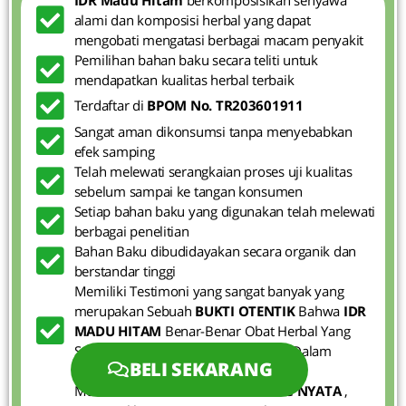
alami dan komposisi herbal yang dapat
mengobati mengatasi berbagai macam penyakit
Pemilihan bahan baku secara teliti untuk
mendapatkan kualitas herbal terbaik
Terdaftar di
BPOM No. TR203601911
Sangat aman dikonsumsi tanpa menyebabkan
efek samping
Telah melewati serangkaian proses uji kualitas
sebelum sampai ke tangan konsumen
Setiap bahan baku yang digunakan telah melewati
berbagai penelitian
Bahan Baku dibudidayakan secara organik dan
berstandar tinggi
Memiliki Testimoni yang sangat banyak yang
merupakan Sebuah
BUKTI OTENTIK
Bahwa
IDR
MADU HITAM
Benar-Benar Obat Herbal Yang
Sangat Ampuh Dan Sangat Mujarab Dalam
BELI SEKARANG
Mengatasi Berbagai Macam Penyakit
Memberikan
BUKTI KHASIAT YANG NYATA
,