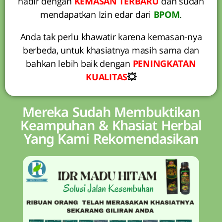
hadir dengan
KEMASAN TERBARU
dan sudah
mendapatkan Izin edar dari
BPOM
.
Anda tak perlu khawatir karena kemasan-nya
berbeda, untuk khasiatnya masih sama dan
bahkan lebih baik dengan
PENINGKATAN
KUALITAS
💥
Mereka Sudah Membuktikan
Keampuhan & Khasiat Herbal
Yang Kami Rekomendasikan