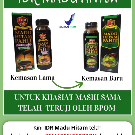
Kini
IDR Madu Hitam
telah