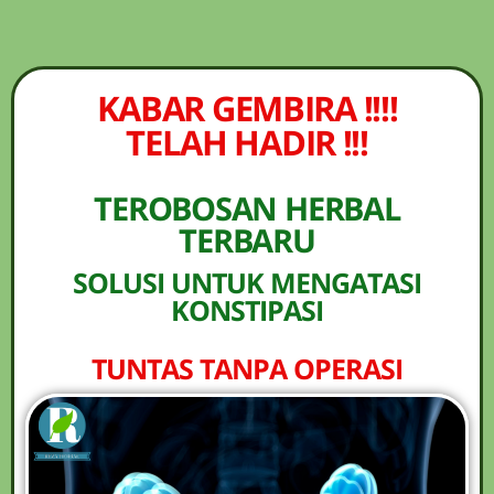
NEW PROMO !! BAYAR SETELAH SAMPAI
1-10 BOTOL SELURUH INDONESIA KLIK
PESAN SEKARANG (NON COD -
PESAN
TRANSFER SETELAH SAMPAI KE
KABAR GEMBIRA !!!!
REKENING KAMI)
TELAH HADIR !!!
TEROBOSAN HERBAL
TERBARU
SOLUSI UNTUK MENGATASI
KONSTIPASI
TUNTAS TANPA OPERASI