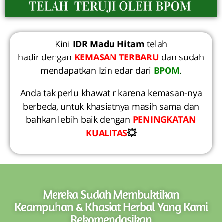
Kini
IDR Madu Hitam
telah
hadir dengan
KEMASAN TERBARU
dan sudah
mendapatkan Izin edar dari
BPOM
.
Anda tak perlu khawatir karena kemasan-nya
berbeda, untuk khasiatnya masih sama dan
bahkan lebih baik dengan
PENINGKATAN
KUALITAS
💥
Mereka Sudah Membuktikan
Keampuhan & Khasiat Herbal Yang Kami
Rekomendasikan