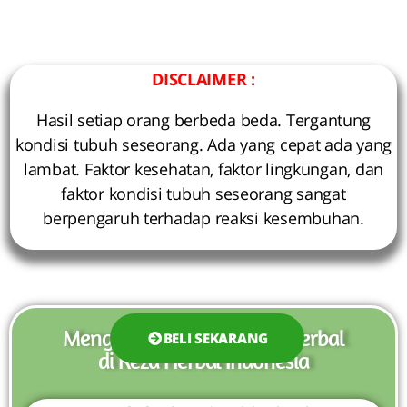
DISCLAIMER :
Hasil setiap orang berbeda beda. Tergantung
kondisi tubuh seseorang. Ada yang cepat ada yang
lambat. Faktor kesehatan, faktor lingkungan, dan
faktor kondisi tubuh seseorang sangat
berpengaruh terhadap reaksi kesembuhan.
Mengapa Harus Membeli Herbal
BELI SEKARANG
di Reza Herbal Indonesia