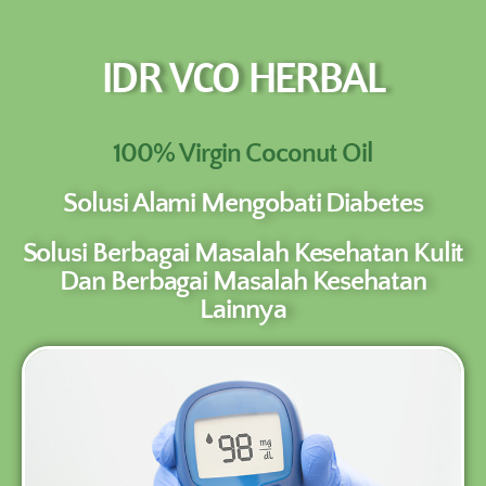
NEW PROMO !! BAYAR SETELAH SAMPAI
1-10 BOTOL SELURUH INDONESIA KLIK
IDR VCO HERBAL
PESAN SEKARANG (NON COD -
PESAN
TRANSFER SETELAH SAMPAI KE
REKENING KAMI)
100% Virgin Coconut Oil
Solusi Alami Mengobati Diabetes
Solusi Berbagai Masalah Kesehatan Kulit
Dan Berbagai Masalah Kesehatan
Lainnya