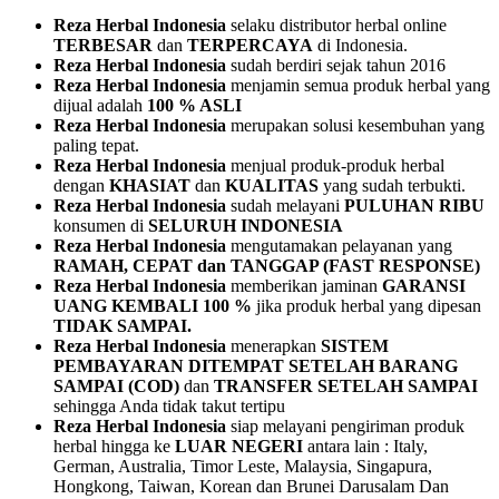
Reza Herbal Indonesia
selaku distributor herbal online
TERBESAR
dan
TERPERCAYA
di Indonesia.
Reza Herbal Indonesia
sudah berdiri sejak tahun 2016
Reza Herbal Indonesia
menjamin semua produk herbal yang
dijual adalah
100 % ASLI
Reza Herbal Indonesia
merupakan solusi kesembuhan yang
paling tepat.
Reza Herbal Indonesia
menjual produk-produk herbal
dengan
KHASIAT
dan
KUALITAS
yang sudah terbukti.
Reza Herbal Indonesia
sudah melayani
PULUHAN RIBU
konsumen di
SELURUH INDONESIA
Reza Herbal Indonesia
mengutamakan pelayanan yang
RAMAH, CEPAT dan TANGGAP (FAST RESPONSE)
Reza Herbal Indonesia
memberikan jaminan
GARANSI
UANG KEMBALI 100 %
jika produk herbal yang dipesan
TIDAK SAMPAI.
Reza Herbal Indonesia
menerapkan
SISTEM
PEMBAYARAN
DITEMPAT SETELAH BARANG
SAMPAI (COD)
dan
TRANSFER SETELAH SAMPAI
sehingga Anda tidak takut tertipu
Reza Herbal Indonesia
siap melayani pengiriman produk
herbal hingga ke
LUAR NEGERI
antara lain : Italy,
German, Australia, Timor Leste, Malaysia, Singapura,
Hongkong, Taiwan, Korean dan Brunei Darusalam Dan