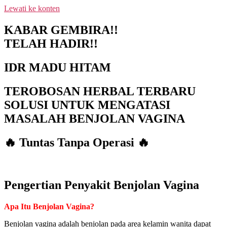
Lewati ke konten
NEW PROMO !! BAYAR SETELAH
SAMPAI 1-10 BOTOL SELURUH
KABAR GEMBIRA!!
INDONESIA KLIK PESAN SEKARANG
PESAN
TELAH HADIR!!
(NON COD - TRANSFER SETELAH
SAMPAI KE REKENING KAMI)
IDR MADU HITAM
TEROBOSAN HERBAL TERBARU
SOLUSI UNTUK MENGATASI
MASALAH BENJOLAN VAGINA
🔥 Tuntas Tanpa Operasi 🔥
Pengertian Penyakit Benjolan Vagina
Apa Itu Benjolan Vagina?
Benjolan vagina adalah benjolan pada area kelamin wanita dapat