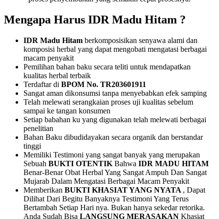
Mengapa Harus IDR Madu Hitam ?
IDR Madu Hitam
berkomposisikan senyawa alami dan
komposisi herbal yang dapat mengobati mengatasi berbagai
macam penyakit
Pemilihan bahan baku secara teliti untuk mendapatkan
kualitas herbal terbaik
Terdaftar di
BPOM No. TR203601911
Sangat aman dikonsumsi tanpa menyebabkan efek samping
Telah melewati serangkaian proses uji kualitas sebelum
sampai ke tangan konsumen
Setiap babahan ku yang digunakan telah melewati berbagai
penelitian
Bahan Baku dibudidayakan secara organik dan berstandar
tinggi
Memiliki Testimoni yang sangat banyak yang merupakan
Sebuah
BUKTI OTENTIK
Bahwa
IDR MADU HITAM
Benar-Benar Obat Herbal Yang Sangat Ampuh Dan Sangat
Mujarab Dalam Mengatasi Berbagai Macam Penyakit
Memberikan
BUKTI KHASIAT YANG NYATA
, Dapat
Dilihat Dari Begitu Banyaknya Testimoni Yang Terus
Bertambah Setiap Hari nya. Bukan hanya sekedar retorika.
Anda Sudah Bisa
LANGSUNG MERASAKAN
Khasiat