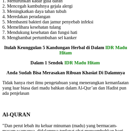
1. Menurunkan kadar gula darah
2. Mencegah kambuhnya gejala alergi
3. Meningkatkan daya tahan tubuh
4. Meredakan peradangan
5. Membasmi bakteri dan jamur penyebab infeksi
6. Memelihara kesehatan tulang
7. Mendukung kesehatan dan fungsi hati
8. Menghambat pertumbuhan sel kanker
Itulah Keunggulan 5 Kandungan Herbal di Dalam
IDR Madu
Hitam
Dalam 1 Sendok
IDR Madu Hitam
Anda Sudah Bisa Merasakan Ribuan Khasiat Di Dalamnya
Tidak hanya riset ilmu pengetahuan yang menerangkan kemanfaatan
yang luar biasa dari madu bahkan dalam Al-Qur’an dan Hadist pun
ada penjelasan
Al-QURAN
"Dan perut lebah itu keluar minuman (madu) yang bermacam-
macam warnanya, didalamnya terdapat obat menyembuhkan bagi