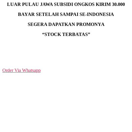
LUAR PULAU JAWA SUBSIDI ONGKOS KIRIM 30.000
BAYAR SETELAH SAMPAI SE-INDONESIA
SEGERA DAPATKAN PROMONYA
“STOCK TERBATAS”
ANDA JUGA BISA LANGSUNG PESAN DENGAN
MENGHUBUNGI COSTUMER SERVICE KAMI MELALUI
TOMBOL BERIKUT :
Order Via Whatsapp
Transfer Bank
BISA COD
Pilih Ekspedisi