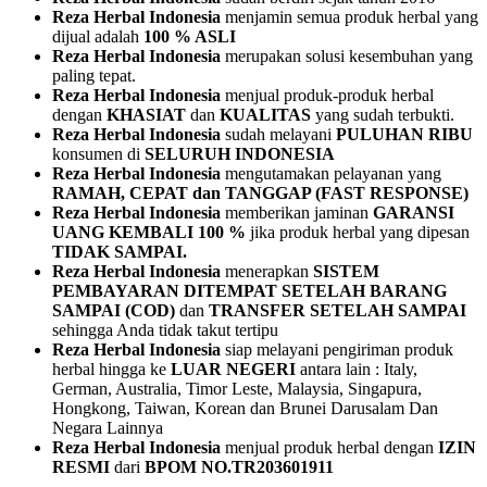
Reza Herbal Indonesia
menjamin semua produk herbal yang
dijual adalah
100 % ASLI
Reza Herbal Indonesia
merupakan solusi kesembuhan yang
paling tepat.
Reza Herbal Indonesia
menjual produk-produk herbal
dengan
KHASIAT
dan
KUALITAS
yang sudah terbukti.
Reza Herbal Indonesia
sudah melayani
PULUHAN RIBU
konsumen di
SELURUH INDONESIA
Reza Herbal Indonesia
mengutamakan pelayanan yang
RAMAH, CEPAT dan TANGGAP (FAST RESPONSE)
Reza Herbal Indonesia
memberikan jaminan
GARANSI
UANG KEMBALI 100 %
jika produk herbal yang dipesan
TIDAK SAMPAI.
Reza Herbal Indonesia
menerapkan
SISTEM
PEMBAYARAN
DITEMPAT SETELAH BARANG
SAMPAI (COD)
dan
TRANSFER SETELAH SAMPAI
sehingga Anda tidak takut tertipu
Reza Herbal Indonesia
siap melayani pengiriman produk
herbal hingga ke
LUAR NEGERI
antara lain : Italy,
German, Australia, Timor Leste, Malaysia, Singapura,
Hongkong, Taiwan, Korean dan Brunei Darusalam Dan
Negara Lainnya
Reza Herbal Indonesia
menjual produk herbal dengan
IZIN
RESMI
dari
BPOM NO.TR203601911