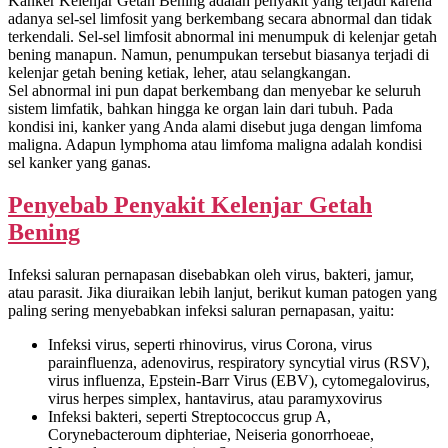
Kanker Kelenjar Getah Bening adalah penyakit yang terjadi karena
adanya sel-sel limfosit yang berkembang secara abnormal dan tidak
terkendali. Sel-sel limfosit abnormal ini menumpuk di kelenjar getah
bening manapun. Namun, penumpukan tersebut biasanya terjadi di
kelenjar getah bening ketiak, leher, atau selangkangan.
Sel abnormal ini pun dapat berkembang dan menyebar ke seluruh
sistem limfatik, bahkan hingga ke organ lain dari tubuh. Pada
kondisi ini, kanker yang Anda alami disebut juga dengan limfoma
maligna. Adapun lymphoma atau limfoma maligna adalah kondisi
sel kanker yang ganas.
Penyebab Penyakit Kelenjar Getah
Bening
Infeksi saluran pernapasan disebabkan oleh virus, bakteri, jamur,
atau parasit. Jika diuraikan lebih lanjut, berikut kuman patogen yang
paling sering menyebabkan infeksi saluran pernapasan, yaitu:
Infeksi virus, seperti rhinovirus, virus Corona, virus
parainfluenza, adenovirus, respiratory syncytial virus (RSV),
virus influenza, Epstein-Barr Virus (EBV), cytomegalovirus,
virus herpes simplex, hantavirus, atau paramyxovirus
Infeksi bakteri, seperti Streptococcus grup A,
Corynebacteroum diphteriae, Neiseria gonorrhoeae,