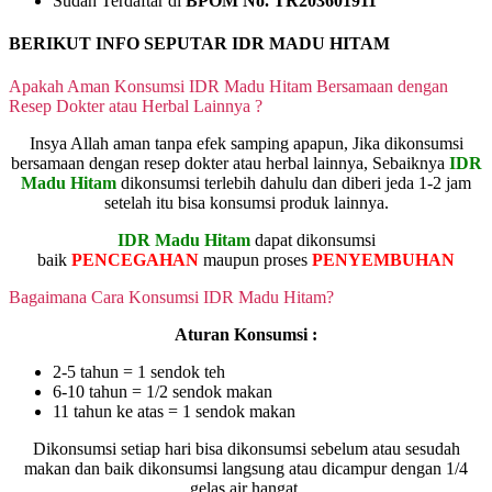
Sudah Terdaftar di
BPOM No. TR203601911
BERIKUT INFO SEPUTAR IDR MADU HITAM
Apakah Aman Konsumsi IDR Madu Hitam Bersamaan dengan
Resep Dokter atau Herbal Lainnya ?
Insya Allah aman tanpa efek samping apapun, Jika dikonsumsi
bersamaan dengan resep dokter atau herbal lainnya, Sebaiknya
IDR
Madu Hitam
dikonsumsi terlebih dahulu dan diberi jeda 1-2 jam
setelah itu bisa konsumsi produk lainnya.
IDR Madu Hitam
dapat dikonsumsi
baik
PENCEGAHAN
maupun proses
PENYEMBUHAN
Bagaimana Cara Konsumsi IDR Madu Hitam?
Aturan Konsumsi :
2-5 tahun = 1 sendok teh
6-10 tahun = 1/2 sendok makan
11 tahun ke atas = 1 sendok makan
Dikonsumsi setiap hari bisa dikonsumsi sebelum atau sesudah
makan dan baik dikonsumsi langsung atau dicampur dengan 1/4
gelas air hangat.