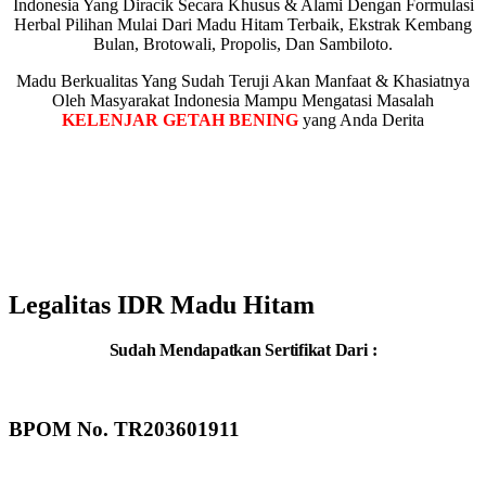
Indonesia Yang Diracik Secara Khusus & Alami Dengan Formulasi
Herbal Pilihan Mulai Dari Madu Hitam Terbaik, Ekstrak Kembang
Bulan, Brotowali, Propolis, Dan Sambiloto.
Madu Berkualitas Yang Sudah Teruji Akan Manfaat & Khasiatnya
Oleh Masyarakat Indonesia Mampu Mengatasi Masalah
KELENJAR GETAH BENING
yang Anda Derita
Lebih Dari 50.000++ Paket Telah Dikirim
Ke Seluruh Kota Besar di Indonesia DAN
RIBUAN ORANG TELAH
MERASAKAN KHASIATNYA
Legalitas IDR Madu Hitam
Sudah Mendapatkan Sertifikat Dari :
BPOM No. TR203601911