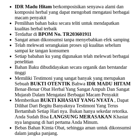
IDR Madu Hitam
berkomposisikan senyawa alami dan
komposisi herbal yang dapat mengobati mengatasi berbagai
macam penyakit
Pemilihan bahan baku secara teliti untuk mendapatkan
kualitas herbal terbaik
Terdaftar di
BPOM No. TR203601911
Sangat aman dikonsumsi tanpa menyebabkan efek samping
Telah melewati serangkaian proses uji kualitas sebelum
sampai ke tangan konsumen
Setiap babahan ku yang digunakan telah melewati berbagai
penelitian
Bahan Baku dibudidayakan secara organik dan berstandar
tinggi
Memiliki Testimoni yang sangat banyak yang merupakan
Sebuah
BUKTI OTENTIK
Bahwa
IDR MADU HITAM
Benar-Benar Obat Herbal Yang Sangat Ampuh Dan Sangat
Mujarab Dalam Mengatasi Berbagai Macam Penyakit
Memberikan
BUKTI KHASIAT YANG NYATA
, Dapat
Dilihat Dari Begitu Banyaknya Testimoni Yang Terus
Bertambah Setiap Hari nya. Bukan hanya sekedar retorika.
Anda Sudah Bisa
LANGSUNG MERASAKAN
Khasiat
nya langsung di hari pertama Anda Minum.
Bebas Bahan Kimia Obat, sehingga aman untuk dikonsumsi
dalam jangka panjang.