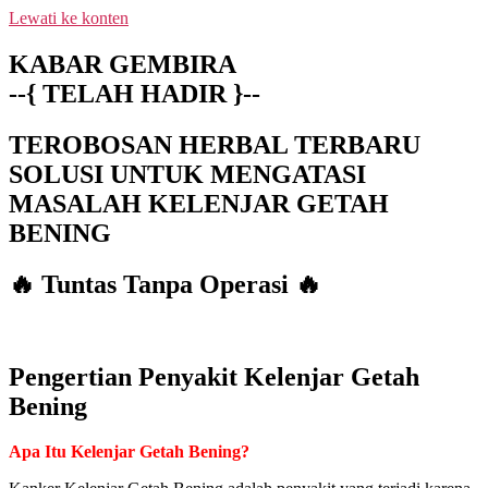
Lewati ke konten
NEW PROMO !! BAYAR SETELAH
SAMPAI 1-10 BOTOL SELURUH
KABAR GEMBIRA
INDONESIA KLIK PESAN SEKARANG
PESAN
--{ TELAH HADIR }--
(NON COD - TRANSFER SETELAH
SAMPAI KE REKENING KAMI)
TEROBOSAN HERBAL TERBARU
SOLUSI UNTUK MENGATASI
MASALAH KELENJAR GETAH
BENING
🔥 Tuntas Tanpa Operasi 🔥
Pengertian Penyakit Kelenjar Getah
Bening
Apa Itu Kelenjar Getah Bening?