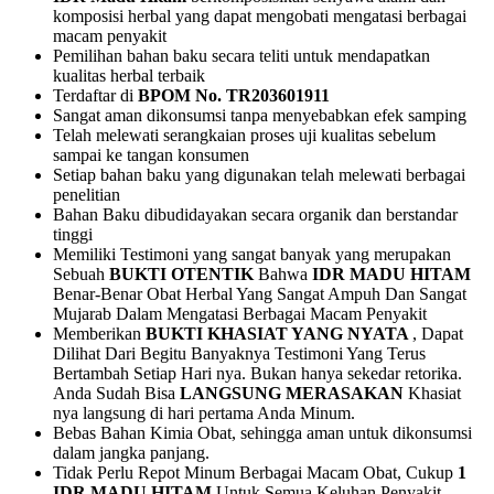
komposisi herbal yang dapat mengobati mengatasi berbagai
macam penyakit
Pemilihan bahan baku secara teliti untuk mendapatkan
kualitas herbal terbaik
Terdaftar di
BPOM No. TR203601911
Sangat aman dikonsumsi tanpa menyebabkan efek samping
Telah melewati serangkaian proses uji kualitas sebelum
sampai ke tangan konsumen
Setiap bahan baku yang digunakan telah melewati berbagai
penelitian
Bahan Baku dibudidayakan secara organik dan berstandar
tinggi
Memiliki Testimoni yang sangat banyak yang merupakan
Sebuah
BUKTI OTENTIK
Bahwa
IDR MADU HITAM
Benar-Benar Obat Herbal Yang Sangat Ampuh Dan Sangat
Mujarab Dalam Mengatasi Berbagai Macam Penyakit
Memberikan
BUKTI KHASIAT YANG NYATA
, Dapat
Dilihat Dari Begitu Banyaknya Testimoni Yang Terus
Bertambah Setiap Hari nya. Bukan hanya sekedar retorika.
Anda Sudah Bisa
LANGSUNG MERASAKAN
Khasiat
nya langsung di hari pertama Anda Minum.
Bebas Bahan Kimia Obat, sehingga aman untuk dikonsumsi
dalam jangka panjang.
Tidak Perlu Repot Minum Berbagai Macam Obat, Cukup
1
IDR MADU HITAM
Untuk Semua Keluhan Penyakit.