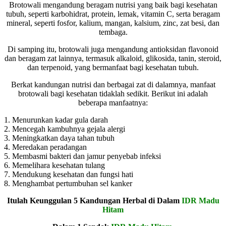
Brotowali mengandung beragam nutrisi yang baik bagi kesehatan
tubuh, seperti karbohidrat, protein, lemak, vitamin C, serta beragam
mineral, seperti fosfor, kalium, mangan, kalsium, zinc, zat besi, dan
tembaga.
Di samping itu, brotowali juga mengandung antioksidan flavonoid
dan beragam zat lainnya, termasuk alkaloid, glikosida, tanin, steroid,
dan terpenoid, yang bermanfaat bagi kesehatan tubuh.
Berkat kandungan nutrisi dan berbagai zat di dalamnya, manfaat
brotowali bagi kesehatan tidaklah sedikit. Berikut ini adalah
beberapa manfaatnya:
1. Menurunkan kadar gula darah
2. Mencegah kambuhnya gejala alergi
3. Meningkatkan daya tahan tubuh
4. Meredakan peradangan
5. Membasmi bakteri dan jamur penyebab infeksi
6. Memelihara kesehatan tulang
7. Mendukung kesehatan dan fungsi hati
8. Menghambat pertumbuhan sel kanker
Itulah Keunggulan 5 Kandungan Herbal di Dalam
IDR Madu
Hitam