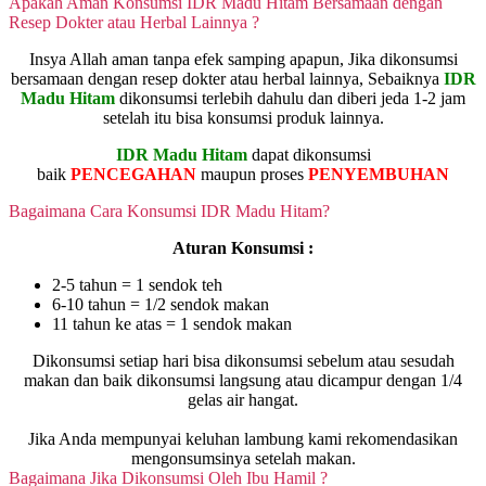
Apakah Aman Konsumsi IDR Madu Hitam Bersamaan dengan
Resep Dokter atau Herbal Lainnya ?
Insya Allah aman tanpa efek samping apapun, Jika dikonsumsi
bersamaan dengan resep dokter atau herbal lainnya, Sebaiknya
IDR
Madu Hitam
dikonsumsi terlebih dahulu dan diberi jeda 1-2 jam
setelah itu bisa konsumsi produk lainnya.
IDR Madu Hitam
dapat dikonsumsi
baik
PENCEGAHAN
maupun proses
PENYEMBUHAN
Bagaimana Cara Konsumsi IDR Madu Hitam?
Aturan Konsumsi :
2-5 tahun = 1 sendok teh
6-10 tahun = 1/2 sendok makan
11 tahun ke atas = 1 sendok makan
Dikonsumsi setiap hari bisa dikonsumsi sebelum atau sesudah
makan dan baik dikonsumsi langsung atau dicampur dengan 1/4
gelas air hangat.
Jika Anda mempunyai keluhan lambung kami rekomendasikan
mengonsumsinya setelah makan.
Bagaimana Jika Dikonsumsi Oleh Ibu Hamil ?