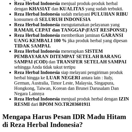
Reza Herbal Indonesia
menjual produk-produk herbal
dengan
KHASIAT
dan
KUALITAS
yang sudah terbukti.
Reza Herbal Indonesia
sudah melayani
PULUHAN RIBU
konsumen di
SELURUH INDONESIA
Reza Herbal Indonesia
mengutamakan pelayanan yang
RAMAH, CEPAT dan TANGGAP (FAST RESPONSE)
Reza Herbal Indonesia
memberikan jaminan
GARANSI
UANG KEMBALI 100 %
jika produk herbal yang dipesan
TIDAK SAMPAI.
Reza Herbal Indonesia
menerapkan
SISTEM
PEMBAYARAN
DITEMPAT SETELAH BARANG
SAMPAI (COD)
dan
TRANSFER SETELAH SAMPAI
sehingga Anda tidak takut tertipu
Reza Herbal Indonesia
siap melayani pengiriman produk
herbal hingga ke
LUAR NEGERI
antara lain : Italy,
German, Australia, Timor Leste, Malaysia, Singapura,
Hongkong, Taiwan, Korean dan Brunei Darusalam Dan
Negara Lainnya
Reza Herbal Indonesia
menjual produk herbal dengan
IZIN
RESMI
dari
BPOM NO.TR203601911
Mengapa Harus Pesan IDR Madu Hitam
di Reza Herbal Indonesia?