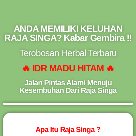
NEW PROMO !! BAYAR SETELAH SAMPAI 1-
10 BOTOL SELURUH INDONESIA KLIK
PESAN
PESAN SEKARANG (NON COD - TRANSFER
SETELAH SAMPAI KE REKENING KAMI)
ANDA MEMILIKI KELUHAN
RAJA SINGA? Kabar Gembira !!
Terobosan Herbal Terbaru
🔥 IDR MADU HITAM 🔥
Jalan Pintas Alami Menuju
Kesembuhan Dari Raja Singa
Apa Itu Raja Singa ?