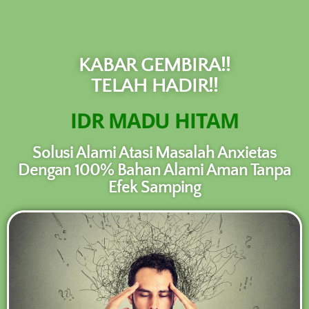
NEW PROMO !! BAYAR SETELAH SAMPAI
1-10 BOTOL SELURUH INDONESIA KLIK
PESAN SEKARANG (NON COD -
PESAN
TRANSFER SETELAH SAMPAI KE
KABAR GEMBIRA!!
REKENING KAMI)
TELAH HADIR!!
IDR MADU HITAM
Solusi Alami Atasi Masalah Anxietas
Dengan 100% Bahan Alami Aman Tanpa
Efek Samping