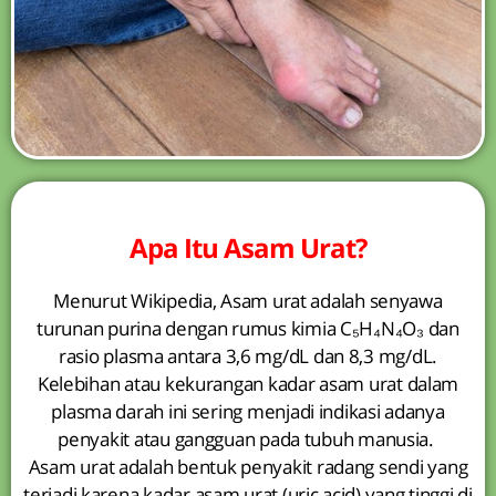
Apa Itu Asam Urat?
Menurut Wikipedia, Asam urat adalah senyawa
turunan purina dengan rumus kimia C₅H₄N₄O₃ dan
rasio plasma antara 3,6 mg/dL dan 8,3 mg/dL.
Kelebihan atau kekurangan kadar asam urat dalam
plasma darah ini sering menjadi indikasi adanya
penyakit atau gangguan pada tubuh manusia.
Asam urat adalah bentuk penyakit radang sendi yang
terjadi karena kadar asam urat (uric acid) yang tinggi di