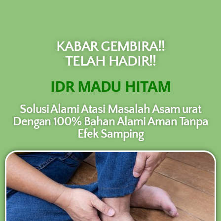
NEW PROMO !! BAYAR SETELAH SAMPAI
1-10 BOTOL SELURUH INDONESIA KLIK
PESAN SEKARANG (NON COD -
PESAN
TRANSFER SETELAH SAMPAI KE
KABAR GEMBIRA!!
REKENING KAMI)
TELAH HADIR!!
IDR MADU HITAM
Solusi Alami Atasi Masalah Asam urat
Dengan 100% Bahan Alami Aman Tanpa
Efek Samping