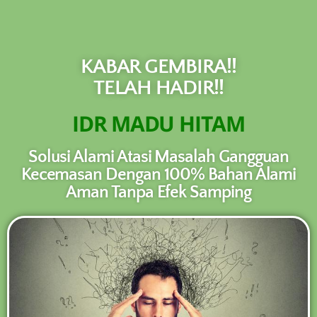
NEW PROMO !! BAYAR SETELAH SAMPAI
1-10 BOTOL SELURUH INDONESIA KLIK
PESAN SEKARANG (NON COD -
PESAN
TRANSFER SETELAH SAMPAI KE
KABAR GEMBIRA!!
REKENING KAMI)
TELAH HADIR!!
IDR MADU HITAM
Solusi Alami Atasi Masalah Gangguan
Kecemasan Dengan 100% Bahan Alami
Aman Tanpa Efek Samping