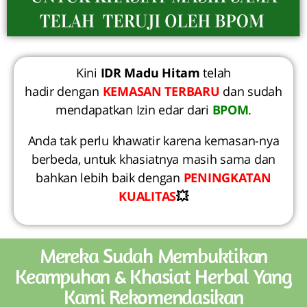
Kini
IDR Madu Hitam
telah
hadir dengan
KEMASAN TERBARU
dan sudah
mendapatkan Izin edar dari
BPOM
.
Anda tak perlu khawatir karena kemasan-nya
berbeda, untuk khasiatnya masih sama dan
bahkan lebih baik dengan
PENINGKATAN
KUALITAS
💥
Mereka Sudah Membuktikan
Keampuhan & Khasiat Herbal Yang
Kami Rekomendasikan