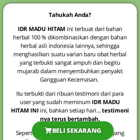
Tahukah Anda?
IDR MADU HITAM
ini terbuat dari bahan
herbal 100 % dikombinasikan dengan bahan
herbal asli indonesia lainnya, sehingga
menghasilkan suatu varian baru obat herbal
yang terbukti sangat ampuh dan begitu
mujarab dalam menyembuhkan penyakit
Gangguan Kecemasan.
Itu terbukti dari ribuan testimoni dari para
user yang sudah meminum
IDR MADU
HITAM INI
ini, bahkan setiap hari…
testimoni
nya terus bertambah.
BELI SEKARANG
Seperti yang kita ketahui bahwa Obat yang