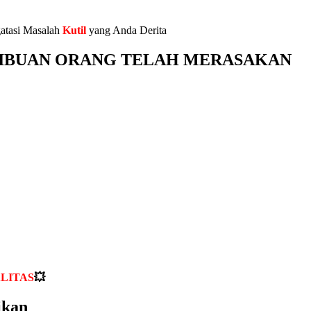
atasi Masalah
Kutil
yang Anda Derita
ia DAN RIBUAN ORANG TELAH MERASAKAN
LITAS
💥
ikan