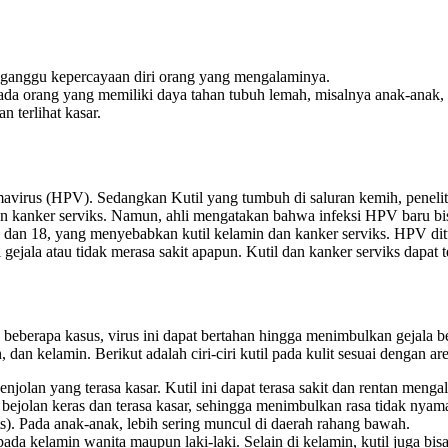
ganggu kepercayaan diri orang yang mengalaminya.
adi pada orang yang memiliki daya tahan tubuh lemah, misalnya anak-anak,
n terlihat kasar.
omavirus (HPV). Sedangkan Kutil yang tumbuh di saluran kemih, penel
ngan kanker serviks. Namun, ahli mengatakan bahwa infeksi HPV baru 
, dan 18, yang menyebabkan kutil kelamin dan kanker serviks. HPV dit
ejala atau tidak merasa sakit apapun. Kutil dan kanker serviks dapat 
beberapa kasus, virus ini dapat bertahan hingga menimbulkan gejala be
, dan kelamin. Berikut adalah ciri-ciri kutil pada kulit sesuai dengan a
njolan yang terasa kasar. Kutil ini dapat terasa sakit dan rentan menga
 bejolan keras dan terasa kasar, sehingga menimbulkan rasa tidak nya
ts). Pada anak-anak, lebih sering muncul di daerah rahang bawah.
ada kelamin wanita maupun laki-laki. Selain di kelamin, kutil juga bi