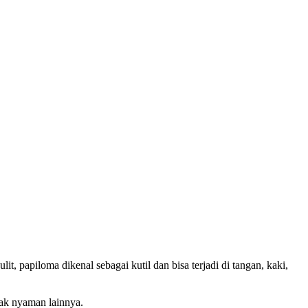
OD - TRANSFER SETELAH SAMPAI KE
PESAN
it, papiloma dikenal sebagai kutil dan bisa terjadi di tangan, kaki,
idak nyaman lainnya.