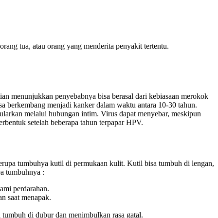
 orang tua, atau orang yang menderita penyakit tertentu.
itian menunjukkan penyebabnya bisa berasal dari kebiasaan merokok
bisa berkembang menjadi kanker dalam waktu antara 10-30 tahun.
ularkan melalui hubungan intim. Virus dapat menyebar, meskipun
terbentuk setelah beberapa tahun terpapar HPV.
rupa tumbuhya kutil di permukaan kulit. Kutil bisa tumbuh di lengan,
rea tumbuhnya :
lami perdarahan.
man saat menapak.
sa tumbuh di dubur dan menimbulkan rasa gatal.