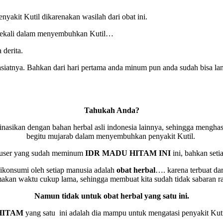
yakit Kutil dikarenakan wasilah dari obat ini.
ekali dalam menyembuhkan Kutil…
 derita.
iatnya. Bahkan dari hari pertama anda minum pun anda sudah bisa lang
Tahukah Anda?
inasikan dengan bahan herbal asli indonesia lainnya, sehingga menghas
begitu mujarab dalam menyembuhkan penyakit Kutil.
ara user yang sudah meminum
IDR MADU HITAM INI
ini, bahkan set
dikonsumi oleh setiap manusia adalah
obat herbal
…. karena terbuat da
an waktu cukup lama, sehingga membuat kita sudah tidak sabaran ra
Namun tidak untuk obat herbal yang satu ini.
HITAM
yang satu ini adalah dia mampu untuk mengatasi penyakit Kut