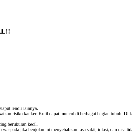
TOL SELURUH INDONESIA KLIK PESAN SEKARANG (NON C
REKENING KAMI)
L!!
laput lendir lainnya.
atkan risiko kanker. Kutil dapat muncul di berbagai bagian tubuh. Di kul
ting berukuran kecil.
lu waspada jika benjolan ini menyebabkan rasa sakit, iritasi, dan rasa t