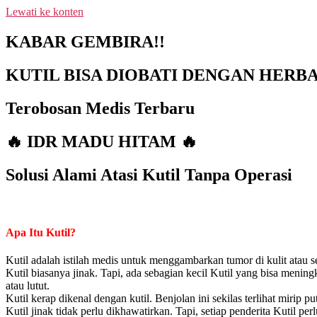
Lewati ke konten
NEW PROMO !! BAYAR SETELAH SAMPAI 1-10 BO
KABAR GEMBIRA!!
KUTIL BISA DIOBATI DENGAN HERBA
Terobosan Medis Terbaru
🔥 IDR MADU HITAM 🔥
Solusi Alami Atasi Kutil Tanpa Operasi
Apa Itu Kutil?
Kutil adalah istilah medis untuk menggambarkan tumor di kulit atau se
Kutil biasanya jinak. Tapi, ada sebagian kecil Kutil yang bisa meningk
atau lutut.
Kutil kerap dikenal dengan kutil. Benjolan ini sekilas terlihat mirip pu
Kutil jinak tidak perlu dikhawatirkan. Tapi, setiap penderita Kutil per