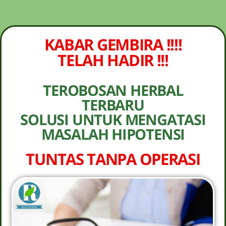
NEW PROMO !! BAYAR SETELAH SAMPAI 1-
10 BOTOL SELURUH INDONESIA KLIK
PESAN
PESAN SEKARANG (NON COD - TRANSFER
KABAR GEMBIRA !!!!
SETELAH SAMPAI KE REKENING KAMI)
TELAH HADIR !!!
TEROBOSAN HERBAL
TERBARU
SOLUSI UNTUK MENGATASI
MASALAH HIPOTENSI
TUNTAS TANPA OPERASI