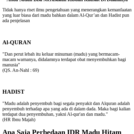
Tidak hanya riset ilmu pengetahuan yang menerangkan kemanfaatan
yang luar biasa dari madu bahkan dalam Al-Qur’an dan Hadist pun
ada penjelasan
Al-QURAN
"Dan perut lebah itu keluar minuman (madu) yang bermacam-
macam warnanya, didalamnya terdapat obat menyembuhkan bagi
manusia"
(QS. An-Nahl : 69)
HADIST
"Madu adalah penyembuh bagi segala penyakit dan Alquran adalah
penyembuh terhadap apa yang ada di dalam dada. Maka bagi kalian
terdapat dua penyembuhan, yakni Al-qur'an dan madu."
(HR Ibnu Majah)
Apa Saja Perbedaan IDR Madu Hitam