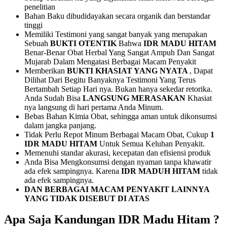
penelitian
Bahan Baku dibudidayakan secara organik dan berstandar
tinggi
Memiliki Testimoni yang sangat banyak yang merupakan
Sebuah
BUKTI OTENTIK
Bahwa
IDR MADU HITAM
Benar-Benar Obat Herbal Yang Sangat Ampuh Dan Sangat
Mujarab Dalam Mengatasi Berbagai Macam Penyakit
Memberikan
BUKTI KHASIAT YANG NYATA
, Dapat
Dilihat Dari Begitu Banyaknya Testimoni Yang Terus
Bertambah Setiap Hari nya. Bukan hanya sekedar retorika.
Anda Sudah Bisa
LANGSUNG MERASAKAN
Khasiat
nya langsung di hari pertama Anda Minum.
Bebas Bahan Kimia Obat, sehingga aman untuk dikonsumsi
dalam jangka panjang.
Tidak Perlu Repot Minum Berbagai Macam Obat, Cukup
1
IDR MADU HITAM
Untuk Semua Keluhan Penyakit.
Memenuhi standar akurasi, kecepatan dan efisiensi produk
Anda Bisa Mengkonsumsi dengan nyaman tanpa khawatir
ada efek sampingnya. Karena
IDR MADUH HITAM
tidak
ada efek sampingnya.
DAN BERBAGAI MACAM PENYAKIT LAINNYA
YANG TIDAK DISEBUT DI ATAS
Apa Saja Kandungan IDR Madu Hitam ?