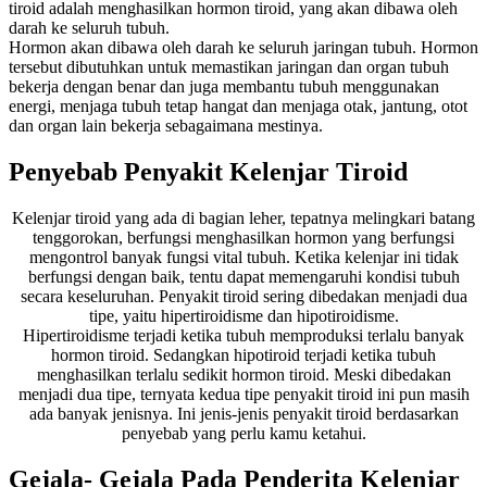
tiroid adalah menghasilkan hormon tiroid, yang akan dibawa oleh
darah ke seluruh tubuh.
Hormon akan dibawa oleh darah ke seluruh jaringan tubuh. Hormon
tersebut dibutuhkan untuk memastikan jaringan dan organ tubuh
bekerja dengan benar dan juga membantu tubuh menggunakan
energi, menjaga tubuh tetap hangat dan menjaga otak, jantung, otot
dan organ lain bekerja sebagaimana mestinya.
Penyebab Penyakit Kelenjar Tiroid​
Kelenjar tiroid yang ada di bagian leher, tepatnya melingkari batang
tenggorokan, berfungsi menghasilkan hormon yang berfungsi
mengontrol banyak fungsi vital tubuh. Ketika kelenjar ini tidak
berfungsi dengan baik, tentu dapat memengaruhi kondisi tubuh
secara keseluruhan. Penyakit tiroid sering dibedakan menjadi dua
tipe, yaitu hipertiroidisme dan hipotiroidisme.
Hipertiroidisme terjadi ketika tubuh memproduksi terlalu banyak
hormon tiroid. Sedangkan hipotiroid terjadi ketika tubuh
menghasilkan terlalu sedikit hormon tiroid. Meski dibedakan
menjadi dua tipe, ternyata kedua tipe penyakit tiroid ini pun masih
ada banyak jenisnya. Ini jenis-jenis penyakit tiroid berdasarkan
penyebab yang perlu kamu ketahui.
Gejala- Gejala Pada Penderita Kelenjar