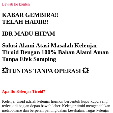
Lewati ke konten
NEW PROMO !! BAYAR SETELAH
SAMPAI 1-10 BOTOL SELURUH
KABAR GEMBIRA!!
INDONESIA KLIK PESAN SEKARANG
PESAN
TELAH HADIR!!
(NON COD - TRANSFER SETELAH
SAMPAI KE REKENING KAMI)
IDR MADU HITAM
Solusi Alami Atasi Masalah Kelenjar
Tiroid Dengan 100% Bahan Alami Aman
Tanpa Efek Samping
💥TUNTAS TANPA OPERASI 💥
Apa Itu Kelenjar Tiroid?
Kelenjar tiroid adalah kelenjar hormon berbentuk kupu-kupu yang
terletak di bagian depan bawah leher. Kelenjar tiroid mengendalikan
metabolisme dan berperan penting dalam kesehatan. Tugas kelenjar