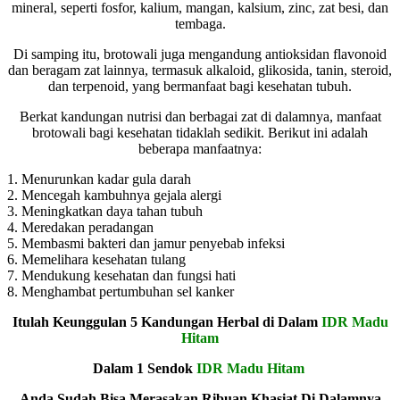
mineral, seperti fosfor, kalium, mangan, kalsium, zinc, zat besi, dan
tembaga.
Di samping itu, brotowali juga mengandung antioksidan flavonoid
dan beragam zat lainnya, termasuk alkaloid, glikosida, tanin, steroid,
dan terpenoid, yang bermanfaat bagi kesehatan tubuh.
Berkat kandungan nutrisi dan berbagai zat di dalamnya, manfaat
brotowali bagi kesehatan tidaklah sedikit. Berikut ini adalah
beberapa manfaatnya:
1. Menurunkan kadar gula darah
2. Mencegah kambuhnya gejala alergi
3. Meningkatkan daya tahan tubuh
4. Meredakan peradangan
5. Membasmi bakteri dan jamur penyebab infeksi
6. Memelihara kesehatan tulang
7. Mendukung kesehatan dan fungsi hati
8. Menghambat pertumbuhan sel kanker
Itulah Keunggulan 5 Kandungan Herbal di Dalam
IDR Madu
Hitam
Dalam 1 Sendok
IDR Madu Hitam
Anda Sudah Bisa Merasakan Ribuan Khasiat Di Dalamnya