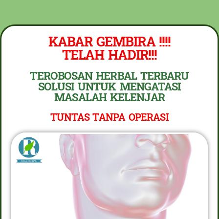
NEW PROMO !! BAYAR SETELAH SAMPAI 1-
10 BOTOL SELURUH INDONESIA KLIK
PESAN
PESAN SEKARANG (NON COD - TRANSFER
KABAR GEMBIRA !!!!
SETELAH SAMPAI KE REKENING KAMI)
TELAH HADIR!!!
TEROBOSAN HERBAL TERBARU
SOLUSI UNTUK MENGATASI
MASALAH KELENJAR
TUNTAS TANPA OPERASI