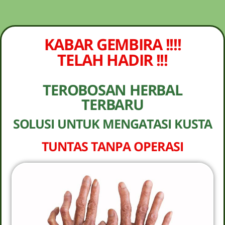
NEW PROMO !! BAYAR SETELAH SAMPAI 1-
10 BOTOL SELURUH INDONESIA KLIK
PESAN
PESAN SEKARANG (NON COD - TRANSFER
KABAR GEMBIRA !!!!
SETELAH SAMPAI KE REKENING KAMI)
TELAH HADIR !!!
TEROBOSAN HERBAL
TERBARU
SOLUSI UNTUK MENGATASI KUSTA
TUNTAS TANPA OPERASI