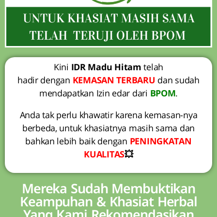
Kini
IDR Madu Hitam
telah
hadir dengan
KEMASAN TERBARU
dan sudah
mendapatkan Izin edar dari
BPOM
.
Anda tak perlu khawatir karena kemasan-nya
berbeda, untuk khasiatnya masih sama dan
bahkan lebih baik dengan
PENINGKATAN
KUALITAS
💥
Mereka Sudah Membuktikan
Keampuhan & Khasiat Herbal
Yang Kami Rekomendasikan