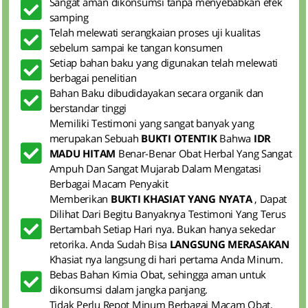
Sangat aman dikonsumsi tanpa menyebabkan efek
samping
Telah melewati serangkaian proses uji kualitas
sebelum sampai ke tangan konsumen
Setiap bahan baku yang digunakan telah melewati
berbagai penelitian
Bahan Baku dibudidayakan secara organik dan
berstandar tinggi
Memiliki Testimoni yang sangat banyak yang
merupakan Sebuah
BUKTI OTENTIK
Bahwa
IDR
MADU HITAM
Benar-Benar Obat Herbal Yang Sangat
Ampuh Dan Sangat Mujarab Dalam Mengatasi
Berbagai Macam Penyakit
Memberikan
BUKTI KHASIAT YANG NYATA
, Dapat
Dilihat Dari Begitu Banyaknya Testimoni Yang Terus
Bertambah Setiap Hari nya. Bukan hanya sekedar
retorika. Anda Sudah Bisa
LANGSUNG MERASAKAN
Khasiat nya langsung di hari pertama Anda Minum.
Bebas Bahan Kimia Obat, sehingga aman untuk
dikonsumsi dalam jangka panjang.
Tidak Perlu Repot Minum Berbagai Macam Obat,