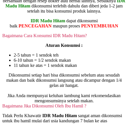
bersamaan dengan resep dokter atau herbal lainnya, Sebaiknya
IDR
Madu Hitam
dikonsumsi terlebih dahulu dan diberi jeda 1-2 jam
setelah itu bisa konsumsi produk lainnya.
IDR Madu Hitam
dapat dikonsumsi
baik
PENCEGAHAN
maupun proses
PENYEMBUHAN
Bagaimana Cara Konsumsi IDR Madu Hitam?
Aturan Konsumsi :
2-5 tahun = 1 sendok teh
6-10 tahun = 1/2 sendok makan
11 tahun ke atas = 1 sendok makan
Dikonsumsi setiap hari bisa dikonsumsi sebelum atau sesudah
makan dan baik dikonsumsi langsung atau dicampur dengan 1/4
gelas air hangat.
Jika Anda mempunyai keluhan lambung kami rekomendasikan
mengonsumsinya setelah makan.
Bagaimana Jika Dikonsumsi Oleh Ibu Hamil ?
Tidak Perlu Khawatir
IDR Madu Hitam
sangat aman dikonsumsi
untuk ibu hamil mulai dari usia kandungan 7 bulan ke atas