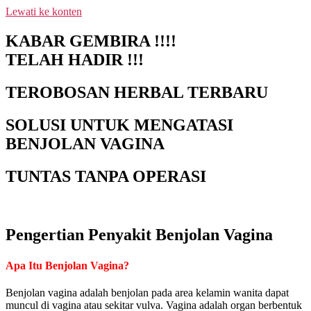
Lewati ke konten
NEW PROMO !! BAYAR SETELAH
SAMPAI 1-10 BOTOL SELURUH
KABAR GEMBIRA !!!!
INDONESIA KLIK PESAN SEKARANG
PESAN
TELAH HADIR !!!
(NON COD - TRANSFER SETELAH
SAMPAI KE REKENING KAMI)
TEROBOSAN HERBAL TERBARU
SOLUSI UNTUK MENGATASI
BENJOLAN VAGINA
TUNTAS TANPA OPERASI
Pengertian Penyakit Benjolan Vagina
Apa Itu Benjolan Vagina?
Benjolan vagina adalah benjolan pada area kelamin wanita dapat
muncul di vagina atau sekitar vulva. Vagina adalah organ berbentuk