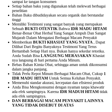
sampai ke tangan konsumen
Setiap bahan baku yang digunakan telah melewati berbagai
penelitian
Bahan Baku dibudidayakan secara organik dan berstandar
tinggi
Memiliki Testimoni yang sangat banyak yang merupakan
Sebuah
BUKTI OTENTIK
Bahwa
IDR MADU HITAM
Benar-Benar Obat Herbal Yang Sangat Ampuh Dan Sangat
Mujarab Dalam Mengatasi Berbagai Macam Penyakit
Memberikan
BUKTI KHASIAT YANG NYATA
, Dapat
Dilihat Dari Begitu Banyaknya Testimoni Yang Terus
Bertambah Setiap Hari nya. Bukan hanya sekedar retorika.
Anda Sudah Bisa
LANGSUNG MERASAKAN
Khasiat
nya langsung di hari pertama Anda Minum.
Bebas Bahan Kimia Obat, sehingga aman untuk dikonsumsi
dalam jangka panjang.
Tidak Perlu Repot Minum Berbagai Macam Obat, Cukup
1
IDR MADU HITAM
Untuk Semua Keluhan Penyakit.
Memenuhi standar akurasi, kecepatan dan efisiensi produk
Anda Bisa Mengkonsumsi dengan nyaman tanpa khawatir
ada efek sampingnya. Karena
IDR MADUH HITAM
tidak
ada efek sampingnya.
DAN BERBAGAI MACAM PENYAKIT LAINNYA
YANG TIDAK DISEBUT DI ATAS