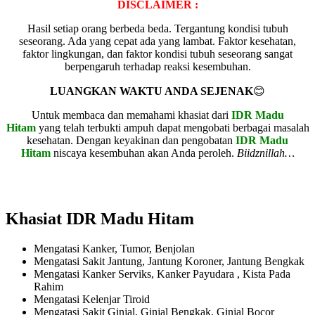
DISCLAIMER :
Hasil setiap orang berbeda beda. Tergantung kondisi tubuh
seseorang. Ada yang cepat ada yang lambat. Faktor kesehatan,
faktor lingkungan, dan faktor kondisi tubuh seseorang sangat
berpengaruh terhadap reaksi kesembuhan.
LUANGKAN WAKTU ANDA SEJENAK
😊
Untuk membaca dan memahami khasiat dari
IDR Madu
Hitam
yang telah terbukti ampuh dapat mengobati berbagai masalah
kesehatan. Dengan keyakinan dan pengobatan
IDR Madu
Hitam
niscaya kesembuhan akan Anda peroleh.
Biidznillah…
Khasiat IDR Madu Hitam
Mengatasi Kanker, Tumor, Benjolan
Mengatasi Sakit Jantung, Jantung Koroner, Jantung Bengkak
Mengatasi Kanker Serviks, Kanker Payudara , Kista Pada
Rahim
Mengatasi Kelenjar Tiroid
Mengatasi Sakit Ginjal, Ginjal Bengkak, Ginjal Bocor