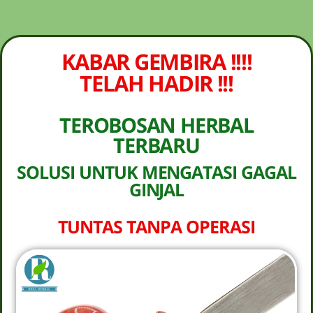
NEW PROMO !! BAYAR SETELAH SAMPAI
1-10 BOTOL SELURUH INDONESIA KLIK
PESAN SEKARANG (NON COD -
PESAN
KABAR GEMBIRA !!!!
TRANSFER SETELAH SAMPAI KE
REKENING KAMI)
TELAH HADIR !!!
TEROBOSAN HERBAL
TERBARU
SOLUSI UNTUK MENGATASI GAGAL
GINJAL
TUNTAS TANPA OPERASI