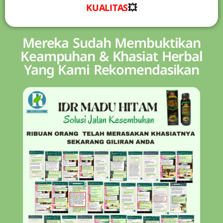
KUALITAS
💥
Mereka Sudah Membuktikan
Keampuhan & Khasiat Herbal
Yang Kami Rekomendasikan