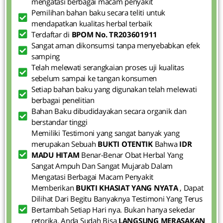
mengatasi berbagai macam penyakit
Pemilihan bahan baku secara teliti untuk
mendapatkan kualitas herbal terbaik
Terdaftar di
BPOM No. TR203601911
Sangat aman dikonsumsi tanpa menyebabkan efek
samping
Telah melewati serangkaian proses uji kualitas
sebelum sampai ke tangan konsumen
Setiap bahan baku yang digunakan telah melewati
berbagai penelitian
Bahan Baku dibudidayakan secara organik dan
berstandar tinggi
Memiliki Testimoni yang sangat banyak yang
merupakan Sebuah
BUKTI OTENTIK
Bahwa
IDR
MADU HITAM
Benar-Benar Obat Herbal Yang
Sangat Ampuh Dan Sangat Mujarab Dalam
Mengatasi Berbagai Macam Penyakit
Memberikan
BUKTI KHASIAT YANG NYATA
, Dapat
Dilihat Dari Begitu Banyaknya Testimoni Yang Terus
Bertambah Setiap Hari nya. Bukan hanya sekedar
retorika. Anda Sudah Bisa
LANGSUNG MERASAKAN