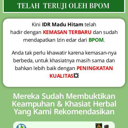
Kini
IDR Madu Hitam
telah
hadir dengan
KEMASAN TERBARU
dan sudah
mendapatkan Izin edar dari
BPOM
.
Anda tak perlu khawatir karena kemasan-nya
berbeda, untuk khasiatnya masih sama dan
bahkan lebih baik dengan
PENINGKATAN
KUALITAS
💥
Mereka Sudah Membuktikan
Keampuhan & Khasiat Herbal
Yang Kami Rekomendasikan