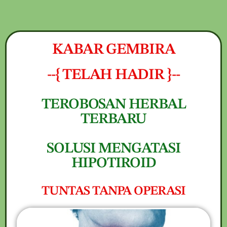
NEW PROMO !! BAYAR SETELAH SAMPAI 1-
10 BOTOL SELURUH INDONESIA KLIK
PESAN
PESAN SEKARANG (NON COD - TRANSFER
SETELAH SAMPAI KE REKENING KAMI)
KABAR GEMBIRA
--{ TELAH HADIR }--
TEROBOSAN HERBAL
TERBARU
SOLUSI MENGATASI
HIPOTIROID
TUNTAS TANPA OPERASI