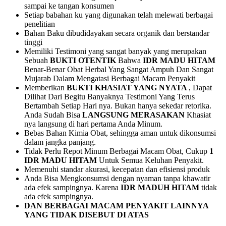
sampai ke tangan konsumen
Setiap babahan ku yang digunakan telah melewati berbagai
penelitian
Bahan Baku dibudidayakan secara organik dan berstandar
tinggi
Memiliki Testimoni yang sangat banyak yang merupakan
Sebuah
BUKTI OTENTIK
Bahwa
IDR MADU HITAM
Benar-Benar Obat Herbal Yang Sangat Ampuh Dan Sangat
Mujarab Dalam Mengatasi Berbagai Macam Penyakit
Memberikan
BUKTI KHASIAT YANG NYATA
, Dapat
Dilihat Dari Begitu Banyaknya Testimoni Yang Terus
Bertambah Setiap Hari nya. Bukan hanya sekedar retorika.
Anda Sudah Bisa
LANGSUNG MERASAKAN
Khasiat
nya langsung di hari pertama Anda Minum.
Bebas Bahan Kimia Obat, sehingga aman untuk dikonsumsi
dalam jangka panjang.
Tidak Perlu Repot Minum Berbagai Macam Obat, Cukup
1
IDR MADU HITAM
Untuk Semua Keluhan Penyakit.
Memenuhi standar akurasi, kecepatan dan efisiensi produk
Anda Bisa Mengkonsumsi dengan nyaman tanpa khawatir
ada efek sampingnya. Karena
IDR MADUH HITAM
tidak
ada efek sampingnya.
DAN BERBAGAI MACAM PENYAKIT LAINNYA
YANG TIDAK DISEBUT DI ATAS