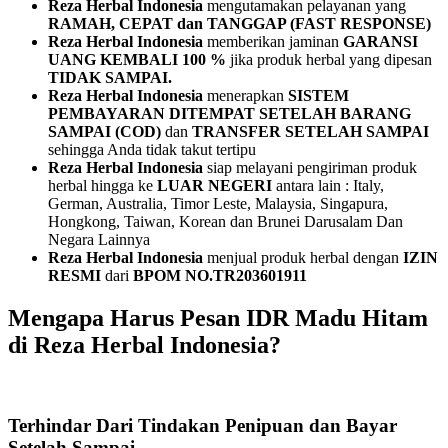
Reza Herbal Indonesia
mengutamakan pelayanan yang
RAMAH, CEPAT dan TANGGAP (FAST RESPONSE)
Reza Herbal Indonesia
memberikan jaminan
GARANSI
UANG KEMBALI 100 %
jika produk herbal yang dipesan
TIDAK SAMPAI.
Reza Herbal Indonesia
menerapkan
SISTEM
PEMBAYARAN
DITEMPAT SETELAH BARANG
SAMPAI (COD)
dan
TRANSFER SETELAH SAMPAI
sehingga Anda tidak takut tertipu
Reza Herbal Indonesia
siap melayani pengiriman produk
herbal hingga ke
LUAR NEGERI
antara lain : Italy,
German, Australia, Timor Leste, Malaysia, Singapura,
Hongkong, Taiwan, Korean dan Brunei Darusalam Dan
Negara Lainnya
Reza Herbal Indonesia
menjual produk herbal dengan
IZIN
RESMI
dari
BPOM NO.TR203601911
Mengapa Harus Pesan IDR Madu Hitam
di Reza Herbal Indonesia?
Terhindar Dari Tindakan Penipuan dan Bayar
Setelah Sampai