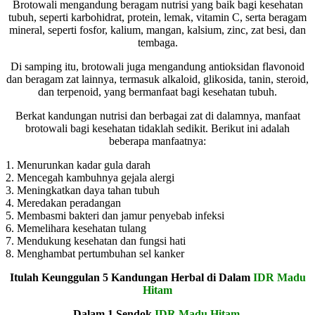
Brotowali mengandung beragam nutrisi yang baik bagi kesehatan
tubuh, seperti karbohidrat, protein, lemak, vitamin C, serta beragam
mineral, seperti fosfor, kalium, mangan, kalsium, zinc, zat besi, dan
tembaga.
Di samping itu, brotowali juga mengandung antioksidan flavonoid
dan beragam zat lainnya, termasuk alkaloid, glikosida, tanin, steroid,
dan terpenoid, yang bermanfaat bagi kesehatan tubuh.
Berkat kandungan nutrisi dan berbagai zat di dalamnya, manfaat
brotowali bagi kesehatan tidaklah sedikit. Berikut ini adalah
beberapa manfaatnya:
1. Menurunkan kadar gula darah
2. Mencegah kambuhnya gejala alergi
3. Meningkatkan daya tahan tubuh
4. Meredakan peradangan
5. Membasmi bakteri dan jamur penyebab infeksi
6. Memelihara kesehatan tulang
7. Mendukung kesehatan dan fungsi hati
8. Menghambat pertumbuhan sel kanker
Itulah Keunggulan 5 Kandungan Herbal di Dalam
IDR Madu
Hitam
Dalam 1 Sendok
IDR Madu Hitam