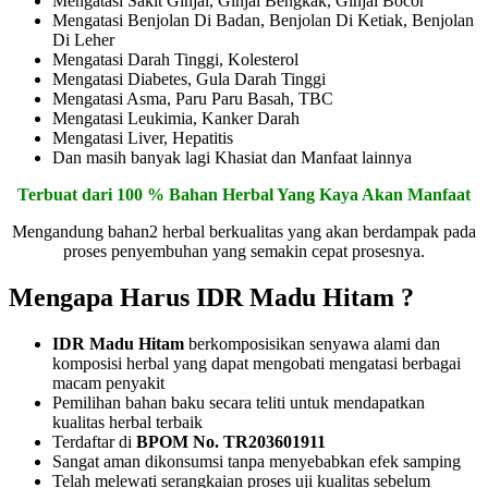
Mengatasi Sakit Ginjal, Ginjal Bengkak, Ginjal Bocor
Mengatasi Benjolan Di Badan, Benjolan Di Ketiak, Benjolan
Di Leher
Mengatasi Darah Tinggi, Kolesterol
Mengatasi Diabetes, Gula Darah Tinggi
Mengatasi Asma, Paru Paru Basah, TBC
Mengatasi Leukimia, Kanker Darah
Mengatasi Liver, Hepatitis
Dan masih banyak lagi Khasiat dan Manfaat lainnya
Terbuat dari 100 % Bahan Herbal Yang Kaya Akan Manfaat
Mengandung bahan2 herbal berkualitas yang akan berdampak pada
proses penyembuhan yang semakin cepat prosesnya.
Mengapa Harus IDR Madu Hitam ?
IDR Madu Hitam
berkomposisikan senyawa alami dan
komposisi herbal yang dapat mengobati mengatasi berbagai
macam penyakit
Pemilihan bahan baku secara teliti untuk mendapatkan
kualitas herbal terbaik
Terdaftar di
BPOM No. TR203601911
Sangat aman dikonsumsi tanpa menyebabkan efek samping
Telah melewati serangkaian proses uji kualitas sebelum