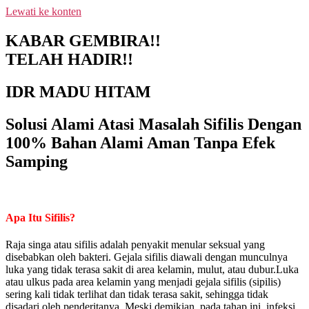
Lewati ke konten
NEW PROMO !! BAYAR SETELAH SAMPAI 1-10
BOTOL SELURUH INDONESIA KLIK PESAN
P
KABAR GEMBIRA!!
SEKARANG (NON COD - TRANSFER SETELAH
TELAH HADIR!!
SAMPAI KE REKENING KAMI)
IDR MADU HITAM
Solusi Alami Atasi Masalah Sifilis Dengan
100% Bahan Alami Aman Tanpa Efek
Samping
Apa Itu Sifilis?
Raja singa atau sifilis adalah penyakit menular seksual yang
disebabkan oleh bakteri. Gejala sifilis diawali dengan munculnya
luka yang tidak terasa sakit di area kelamin, mulut, atau dubur.Luka
atau ulkus pada area kelamin yang menjadi gejala sifilis (sipilis)
sering kali tidak terlihat dan tidak terasa sakit, sehingga tidak
disadari oleh penderitanya. Meski demikian, pada tahap ini, infeksi